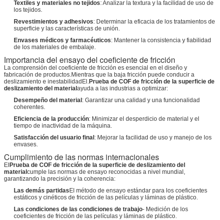
Textiles y materiales no tejidos
: Analizar la textura y la facilidad de uso de
los tejidos.
Revestimientos y adhesivos
: Determinar la eficacia de los tratamientos de
superficie y las características de unión.
Envases médicos y farmacéuticos
: Mantener la consistencia y fiabilidad
de los materiales de embalaje.
Importancia del ensayo del coeficiente de fricción
La comprensión del coeficiente de fricción es esencial en el diseño y
fabricación de productos.Mientras que la baja fricción puede conducir a
deslizamiento e inestabilidadEl.
Prueba de COF de fricción de la superficie de
deslizamiento del material
ayuda a las industrias a optimizar:
Desempeño del material
: Garantizar una calidad y una funcionalidad
coherentes.
Eficiencia de la producción
: Minimizar el desperdicio de material y el
tiempo de inactividad de la máquina.
Satisfacción del usuario final
: Mejorar la facilidad de uso y manejo de los
envases.
Cumplimiento de las normas internacionales
El
Prueba de COF de fricción de la superficie de deslizamiento del
material
cumple las normas de ensayo reconocidas a nivel mundial,
garantizando la precisión y la coherencia:
Las demás partidas
El método de ensayo estándar para los coeficientes
estáticos y cinéticos de fricción de las películas y láminas de plástico.
Las condiciones de las condiciones de trabajo
- Medición de los
coeficientes de fricción de las películas y láminas de plástico.