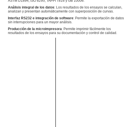
ASTM D1894, ISO 8295, TAPPI T816 y GB 10006.
Análisis integral de los datos
: Los resultados de los ensayos se calculan,
analizan y presentan automáticamente con superposición de curvas.
Interfaz RS232 e integración de software
: Permite la exportación de datos
sin interrupciones para un mayor análisis.
Producción de la microimpresora
: Permite imprimir fácilmente los
resultados de los ensayos para su documentación y control de calidad.
Célula de
5 N (o según
carga
sea necesario)
Precisión
0.5 F.S.
200 ± 1 g (o
El trineo
según sea
necesario)
63.5 mm*63,5
Tamaño del
mm (o según
trineo
sea necesario)
Las
condiciones de
ensayo de las
pruebas de
ensayo de los
vehículos de
motor y de los
Velocidad de
vehículos de