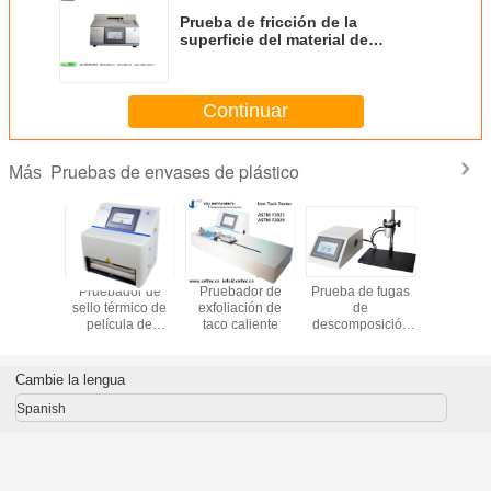
Prueba de fricción de la
superficie del material de
deslizamiento Coefficientes
estáticos y cinéticos de fricción
de las películas de embalaje
Continuar
Pruebas de envases de plástico
Más
dor de
Pruebador de
Pruebador de
Prueba de fugas
Teste de f
nético
sello térmico de
exfoliación de
de
aire de e
película de
taco caliente
descomposición
flexible T
plástico
de presión
fugas de v
Prueba de
emisió
explosión de
burbu
Cambie la lengua
presurización
interna
Spanish