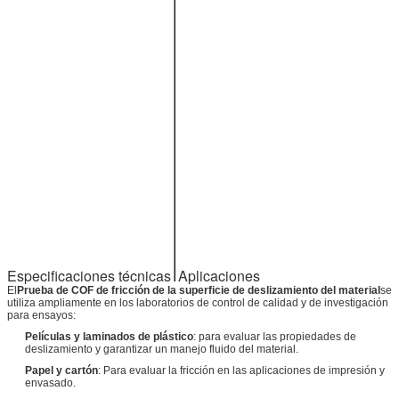
ensayo
motor no
deberán ser
iguales a las
de las pruebas
de ensayo de
los vehículos
de motor.
Las medidas
de seguridad
se aplican a
Las
las medidas de
dimensiones
seguridad que
se aplican a
las aeronaves.
Peso
NW 21 kg
110~220V
El poder
Especificaciones técnicas
Aplicaciones
50/60 Hz
El
Prueba de COF de fricción de la superficie de deslizamiento del material
se
utiliza ampliamente en los laboratorios de control de calidad y de investigación
para ensayos:
Películas y laminados de plástico
: para evaluar las propiedades de
deslizamiento y garantizar un manejo fluido del material.
Papel y cartón
: Para evaluar la fricción en las aplicaciones de impresión y
envasado.