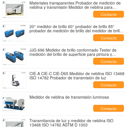
Materiales transparentes Probador de medición de
neblina y transmisión Medidor de neblina para
láminas y películas de plástico
Contacto
20° medidor de brillo 60° probador de brillo 85°
probador de medición de brillo del medidor de brillo
ASTM D 523, JIS Z8741, BS 3900 Parte D5, JJG696
Contacto
JJG 696 Medidor de brillo conformado Tester de
medición del brillo de superficie para pintura y
plástico DIN 67530 ISO 2813
Contacto
CIE-A CIE-C CIE-D65 Medidor de neblina ISO 13468
ISO 14782 Probador de transmisión de luz
Contacto
Medidor de neblina de transmisión luminosa
Contacto
Transmitancia de luz y medidor de neblina ISO
13468 ISO 14782 ASTM D 1003