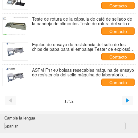
Contacto
Teste de rotura de la cápsula de café de sellado de
la bandeja de alimentos Teste de rotura del sello de
la bandeja Teste de fuga de la descomposición de la
Contacto
presión
Equipo de ensayo de resistencia del sello de los
chips de papa para el embalaje Tester de explosión
de fugas para bolsas de sello de vacío Tester de
Contacto
explosión de fugas de tubos de ensayo
ASTM F1140 bolsas resecables máquina de ensayo
de resistencia del sello máquina de laboratorio
flexible sellada sobre bolsas de embalaje de
Contacto
alimentos
1 / 52
Cambie la lengua
Spanish