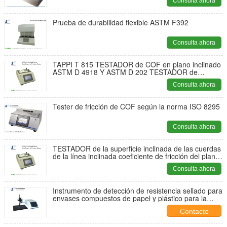
Consulta ahora
Prueba de durabilidad flexible ASTM F392
Consulta ahora
TAPPI T 815 TESTADOR de COF en plano inclinado
ASTM D 4918 Y ASTM D 202 TESTADOR de
coeficiente de fricción cumplido
Consulta ahora
Tester de fricción de COF según la norma ISO 8295
Consulta ahora
TESTADOR de la superficie inclinada de las cuerdas
de la línea inclinada coeficiente de fricción del plano
inclinado TESTADOR de los coeficientes de
Consulta ahora
deslizamiento del plano inclinado TESTADOR de los
coeficientes de fricción TAPPI T 815
Instrumento de detección de resistencia sellado para
envases compuestos de papel y plástico para la
venta Mejor proveedor de instrumentos de ensayo
Contacto
de laboratorio