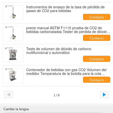
agua de refrigeración de agua de refrigeración de
agua de refrigeración de agua de refrigeración de
Instrumentos de ensayo de la tasa de pérdida de
agua de refrigeración de agua de refrigeración de
gases de CO2 para bebidas
agua de refrigeración de agua de refrigeración de
agua de refrigeración
Contacto
precio manual ASTM F1115 prueba de CO2 de
bebidas carbonatadas Tester de pérdida de dióxido
de carbono
Contacto
Teste de volumen de dióxido de carbono
multifuncional y automático
Contacto
Contenedor de bebidas con gas CO2 Volumen del
medidor Temperatura de la botella para la cola
Tester automático de carbonatación para el agua
Contacto
tónica
1 / 9
Cambie la lengua