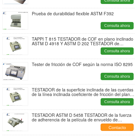
Consulta ahora
Prueba de durabilidad flexible ASTM F392
Consulta ahora
TAPPI T 815 TESTADOR de COF en plano inclinado
ASTM D 4918 Y ASTM D 202 TESTADOR de
coeficiente de fricción cumplido
Consulta ahora
Tester de fricción de COF según la norma ISO 8295
Consulta ahora
TESTADOR de la superficie inclinada de las cuerdas
de la línea inclinada coeficiente de fricción del plano
inclinado TESTADOR de los coeficientes de
Consulta ahora
deslizamiento del plano inclinado TESTADOR de los
coeficientes de fricción TAPPI T 815
TESTADOR ASTM D 5458 TESTADOR de la fuerza
de adherencia de la película de envueldo de
estiramiento
Contacto