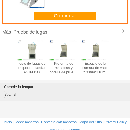
de descomposición al vacío
Pruebador de fugas ASTM D3078
Continuar
Prueba de fugas
Más
e fugas
Teste de fugas de
Preforma de
Espacio de la
Detector d
paquete estándar
mascotas y
cámara de vacío
de bote
ASTM ISO
botella de prueba
270mm*210mm
Presión de vacío
de fugas de
Probador de
Prueba de fugas
laboratorio de uso
fugas Método de
negativas
de prueba de
presión negativa
Cambie la lengua
Máquina de
fugas para la
Probador de
pantalla táctil con
industria
fugas controlado
Spanish
garantía
alimentaria y
por PLC
farmacéutica
Inicio
|
Sobre nosotros
|
Contacta con nosotros
|
Mapa del Sitio
|
Privacy Policy
Visión de escritorio