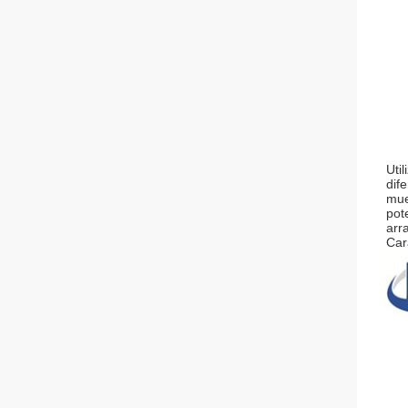
Uti
dif
mue
pot
arr
Car