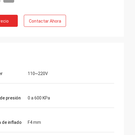
recio
Contactar Ahora
er
110~220V
de presión
0 a 600 KPa
 de inflado
F4 mm