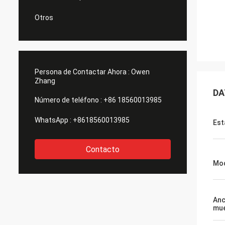
Otros
Persona de Contactar Ahora :
Owen
Zhang
DA
Número de teléfono :
+86 18560013985
WhatsApp :
+8618560013985
Est
Contacto
Mod
Anc
mue