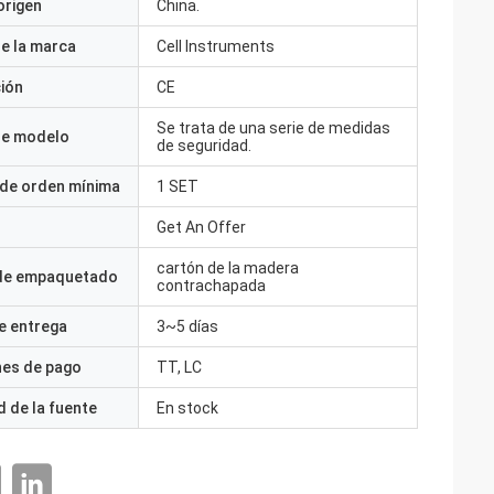
origen
China.
e la marca
Cell Instruments
ción
CE
Se trata de una serie de medidas
e modelo
de seguridad.
 de orden mínima
1 SET
Get An Offer
cartón de la madera
 de empaquetado
contrachapada
e entrega
3~5 días
nes de pago
TT, LC
 de la fuente
En stock