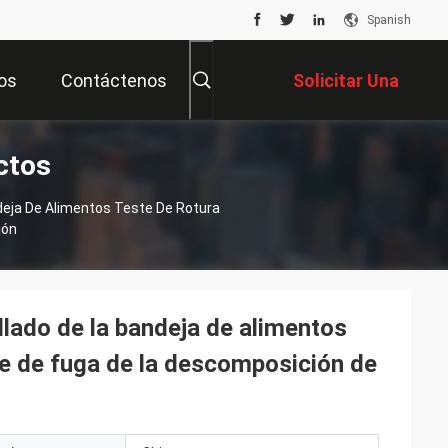
Spanish
os
Contáctenos
Solicitar Una
ctos
Cotización
deja De Alimentos Teste De Rotura
ión
llado de la bandeja de alimentos
ste de fuga de la descomposición de