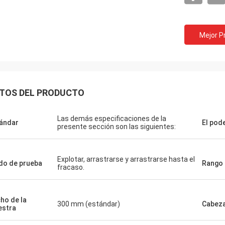
Mejor P
TOS DEL PRODUCTO
Las demás especificaciones de la
ándar
El pod
presente sección son las siguientes:
Explotar, arrastrarse y arrastrarse hasta el
o de prueba
Rango 
fracaso.
ho de la
300 mm (estándar)
Cabeza
stra