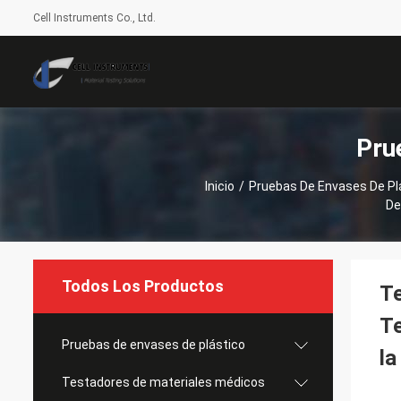
Cell Instruments Co., Ltd.
Pru
Inicio
/
Pruebas De Envases De Pl
De
Todos Los Productos
Te
Te
Pruebas de envases de plástico
la
Testadores de materiales médicos