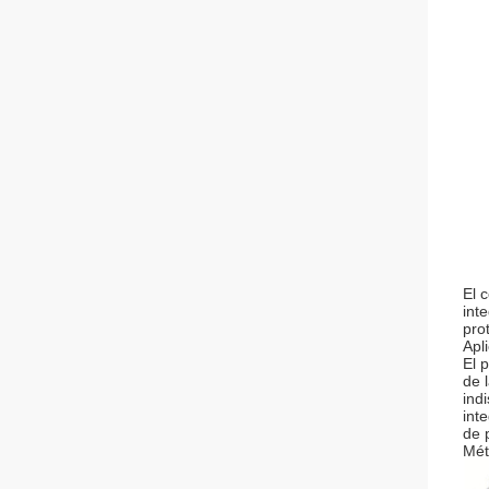
El 
int
pro
Apl
El 
de 
ind
int
de 
Mét