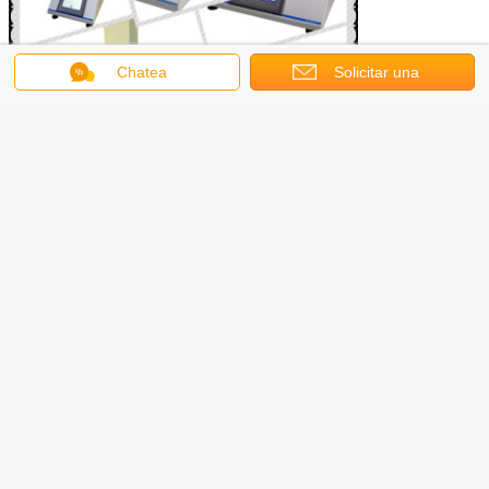
Chatea
Solicitar una
cotización
Obtenga el mejor precio por
Prueba de resistencia al
deslizamiento de los tubos de
pistón
Continuar