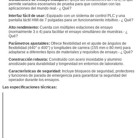
permite variados escenarios de prueba para que coincidan con las
aplicaciones del mundo real.
- ¿ Qué?
Interfaz fácil de usar:
Equipado con un sistema de control PLC y una
pantalla táctil HMI de 7 pulgadas para un funcionamiento intuitivo.
- ¿ Qué?
Alto rendimiento:
Cuenta con múltiples estaciones de ensayo
(normalmente 3 o 4) para facilitar el ensayo simultáneo de muestras.
- ¿
Qué?
Parámetros ajustables:
Ofrece flexibilidad en el ajuste de ángulos de
flexibilidad (440° o 400°) y longitudes de carrera (155 mm o 80 mm) para
adaptarse a diferentes tipos de materiales y requisitos de ensayo.
- ¿ Qué?
Construcción robusta:
Construido con acero inoxidable y aluminio
anodizado para durabilidad y longevidad en entornos de laboratorio.
Características de seguridad:
Incluye bloqueos de seguridad, protectores
y funciones de parada de emergencia para garantizar la seguridad del
operador durante los ensayos.
Las especificaciones técnicas:
Frecuencia
45 /minuto
flexible
440° (90 mm)
Ángulo de
o 400° (80
flexibilidad
mm)
Capacidad
3.5 N.m
Golpe
155 mm o 80