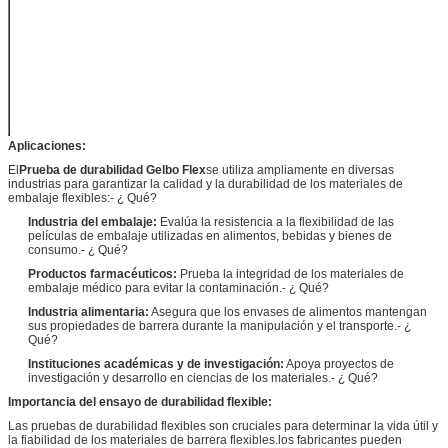
horizontal
mm
Estaciones
3 / 4
Tamaño de la
Las demás:
muestra
El poder
110 ~ 220 V
Aplicaciones:
El
Prueba de durabilidad Gelbo Flex
se utiliza ampliamente en diversas
industrias para garantizar la calidad y la durabilidad de los materiales de
embalaje flexibles:
- ¿ Qué?
Industria del embalaje:
Evalúa la resistencia a la flexibilidad de las
películas de embalaje utilizadas en alimentos, bebidas y bienes de
consumo.
- ¿ Qué?
Productos farmacéuticos:
Prueba la integridad de los materiales de
embalaje médico para evitar la contaminación.
- ¿ Qué?
Industria alimentaria:
Asegura que los envases de alimentos mantengan
sus propiedades de barrera durante la manipulación y el transporte.
- ¿
Qué?
Instituciones académicas y de investigación:
Apoya proyectos de
investigación y desarrollo en ciencias de los materiales.
- ¿ Qué?
Importancia del ensayo de durabilidad flexible:
Las pruebas de durabilidad flexibles son cruciales para determinar la vida útil y
la fiabilidad de los materiales de barrera flexibles.los fabricantes pueden