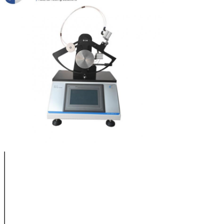
Capacidad del
200,400,800,1600,3200,6400
péndulo (gf)
Fuente de gas
0.6 MPa
El brazo
Los demás:
desgarrado
Ángulo inicial
27.5 ± 0,5°