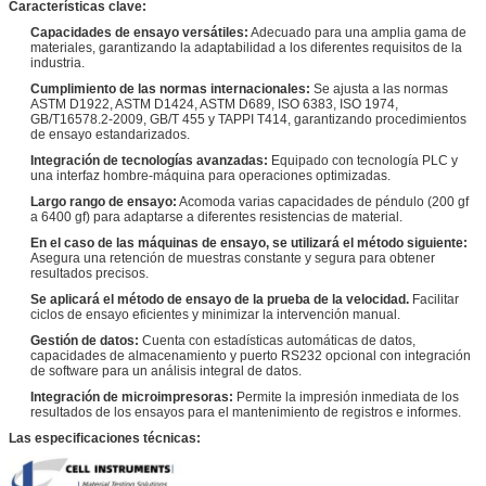
Características clave:
Capacidades de ensayo versátiles:
Adecuado para una amplia gama de
materiales, garantizando la adaptabilidad a los diferentes requisitos de la
industria.
Cumplimiento de las normas internacionales:
Se ajusta a las normas
ASTM D1922, ASTM D1424, ASTM D689, ISO 6383, ISO 1974,
GB/T16578.2-2009, GB/T 455 y TAPPI T414, garantizando procedimientos
de ensayo estandarizados.
Integración de tecnologías avanzadas:
Equipado con tecnología PLC y
una interfaz hombre-máquina para operaciones optimizadas.
Largo rango de ensayo:
Acomoda varias capacidades de péndulo (200 gf
a 6400 gf) para adaptarse a diferentes resistencias de material.
En el caso de las máquinas de ensayo, se utilizará el método siguiente:
Asegura una retención de muestras constante y segura para obtener
resultados precisos.
Se aplicará el método de ensayo de la prueba de la velocidad.
Facilitar
ciclos de ensayo eficientes y minimizar la intervención manual.
Gestión de datos:
Cuenta con estadísticas automáticas de datos,
capacidades de almacenamiento y puerto RS232 opcional con integración
de software para un análisis integral de datos.
Integración de microimpresoras:
Permite la impresión inmediata de los
resultados de los ensayos para el mantenimiento de registros e informes.
Las especificaciones técnicas: