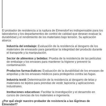
de desgarro
Las emisiones de CO2 de
los combustibles renovables
de combustibles renovables
El poder
no deben ser consideradas
como emisiones de gases
de efecto invernadero.
El probador de resistencia a la ruptura de Elmendorf es indispensable para los
laboratorios y los departamentos de control de calidad que desean evaluar la
durabilidad y el rendimiento de los materiales bajo tensión.
Su aplicación
abarca:
Industria del embalaje:
Evaluación de la resistencia al desgarro de los
materiales de envasado para garantizar la integridad del producto durante
el transporte y la manipulación.
Sector de alimentos y bebidas:
Prueba de la resistencia de las películas
de embalaje y los envases para mantener la higiene y prevenir la
contaminación.
Productos farmacéuticos:
Evaluación de la durabilidad de los envases de
ampollas y de los envases médicos para protegerlos contra las fugas.
Industria textil:
Determinación de la resistencia al desgarro de telas y
materiales no tejidos para prendas de vestir, tapicería y aplicaciones
industriales.
Instituciones educativas:
Facilitar la investigación y el desarrollo en
cursos de ciencias de los materiales e ingeniería.
¿Por qué elegir nuestro probador de resistencia a las lágrimas de
Elmendorf?