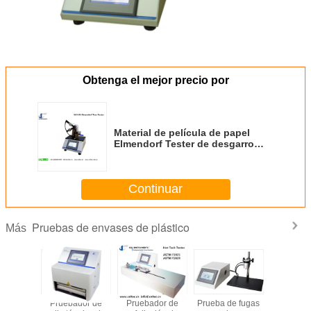
Obtenga el mejor precio por
Material de película de papel
Elmendorf Tester de desgarro
Elmendorf Tester de resistencia
al desgarro
Continuar
Pruebas de envases de plástico
Más
dor de
Pruebador de
Pruebador de
Prueba de fugas
Teste de f