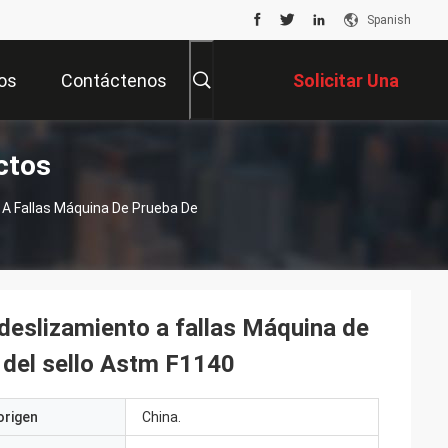
Spanish
os
Contáctenos
Solicitar Una
ctos
Cotización
 A Fallas Máquina De Prueba De
deslizamiento a fallas Máquina de
 del sello Astm F1140
origen
China.