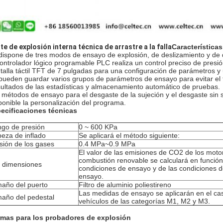
te de explosión interna técnica de arrastre a la falla
Características
dispone de tres modos de ensayo de explosión, de deslizamiento y de d
controlador lógico programable PLC realiza un control preciso de presió
talla táctil TFT de 7 pulgadas para una configuración de parámetros 
pueden guardar varios grupos de parámetros de ensayo para evitar el t
ultados de las estadísticas y almacenamiento automático de pruebas.
 métodos de ensayo para el desgaste de la sujeción y el desgaste sin 
ponible la personalización del programa.
ecificaciones técnicas
go de presión
0 ~ 600 KPa
eza de inflado
Se aplicará el método siguiente:
sión de los gases
0.4 MPa~0.9 MPa
El valor de las emisiones de CO2 de los moto
combustión renovable se calculará en función
 dimensiones
condiciones de ensayo y de las condiciones 
ensayo.
año del puerto
Filtro de aluminio poliestireno
Las medidas de ensayo se aplicarán en el ca
año del pedestal
vehículos de las categorías M1, M2 y M3.
mas para los probadores de explosión