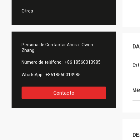
Otros
Persona de Contactar Ahora :
Owen
DA
Zhang
Número de teléfono :
+86 18560013985
Est
WhatsApp :
+8618560013985
Mé
Contacto
DE