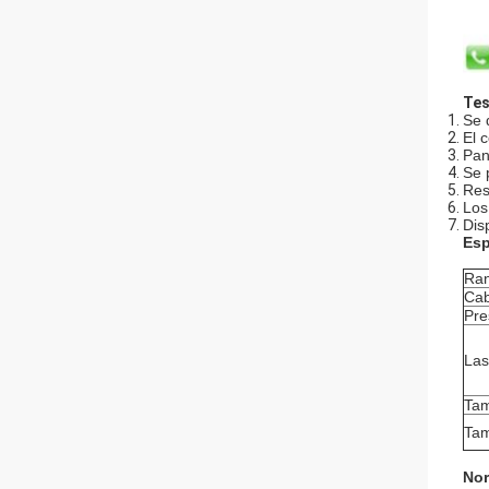
Tes
Se 
El 
Pan
Se 
Res
Los
Dis
Esp
Ran
Cab
Pre
Las
Tam
Tam
Nor