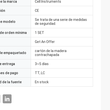
e la marca
Cell Instruments
ción
CE
Se trata de una serie de medidas
e modelo
de seguridad.
 de orden mínima
1 SET
Get An Offer
cartón de la madera
 de empaquetado
contrachapada
e entrega
3~5 días
nes de pago
TT, LC
 de la fuente
En stock