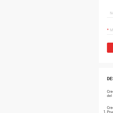
DE
Cre
del
Cre
Pru