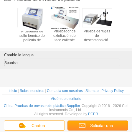
dor de
Pruebador de
Pruebador de
Prueba de fugas
Teste de f
nético
sello térmico de
exfoliación de
de
aire de e
película de
taco caliente
descomposición
flexible T
plástico
de presión
fugas de v
Prueba de
emisió
explosión de
burbu
Cambie la lengua
presurización
interna
Spanish
Inicio
|
Sobre nosotros
|
Contacta con nosotros
|
Sitemap
|
Privacy Policy
Visión de escritorio
China Pruebas de envases de plástico Supplier.
Copyright © 2016 - 2026 Cell
Instruments Co., Ltd..
All rights reserved. Developed by
ECER
Chatea
Solicitar una