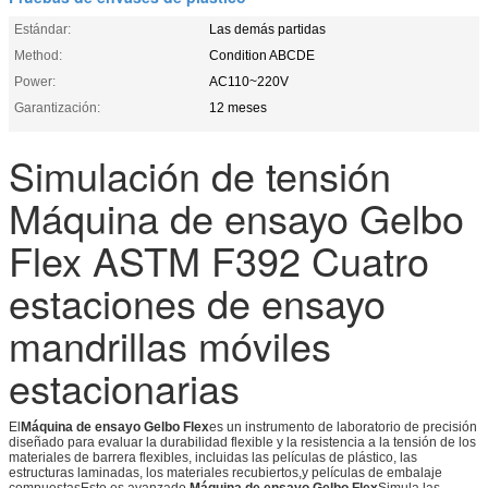
Estándar:
Las demás partidas
Method:
Condition ABCDE
Power:
AC110~220V
Garantización:
12 meses
Simulación de tensión
Máquina de ensayo Gelbo
Flex ASTM F392 Cuatro
estaciones de ensayo
mandrillas móviles
estacionarias
El
Máquina de ensayo Gelbo Flex
es un instrumento de laboratorio de precisión
diseñado para evaluar la durabilidad flexible y la resistencia a la tensión de los
materiales de barrera flexibles, incluidas las películas de plástico, las
estructuras laminadas, los materiales recubiertos,y películas de embalaje
compuestasEsto es avanzado.
Máquina de ensayo Gelbo Flex
Simula las