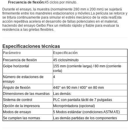
Frecuencia de flexión:
45 ciclos por minuto.
Durante el ensayo, la muestra (normalmente 280 mm x 200 mm) se sujetará
firmemente entre los mandreles estacionarios y móviles.La película se retorce y
se tritura continuamente para simular el estrés mecánico de la vida realEsta
acción repetitiva acelera el desarrollo de fallas potenciales en el material,
haciendo del ensayo Gelbo Flex un método rápido y fiable para evaluar la
resistencia a las grietas flexibles.
Especificaciones técnicas
Parámetro
Especificación
Frecuencia de flexión
45 ciclos/minuto
Golpe horizontal
155 mm (corriente larga) / 80 mm (corriente
corta)
Número de estaciones de
4
ensayo
Ángulo de flexión
440° en 90 mm / 400° en 80 mm
Dimensiones de las muestras
Las demás:
Sistema de control
PLC con pantalla táctil de 7 pulgadas
Opción de la impresora
Microprintadora (opcional)
Modos de ensayo
5 Modos estándar (condiciones ASTM A ̊E)
Se cumplen las normas
Las demás partidas de los componentes