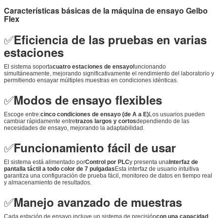
Características básicas de la máquina de ensayo Gelbo
Flex
✅
Eficiencia de las pruebas en varias
estaciones
El sistema soporta
cuatro estaciones de ensayo
funcionando
simultáneamente, mejorando significativamente el rendimiento del laboratorio y
permitiendo ensayar múltiples muestras en condiciones idénticas.
✅
Modos de ensayo flexibles
Escoge entre:
cinco condiciones de ensayo (de A a E)
Los usuarios pueden
cambiar rápidamente entre
trazos largos y cortos
dependiendo de las
necesidades de ensayo, mejorando la adaptabilidad.
✅
Funcionamiento fácil de usar
El sistema está alimentado por
Control por PLC
y presenta una
Interfaz de
pantalla táctil a todo color de 7 pulgadas
Esta interfaz de usuario intuitiva
garantiza una configuración de prueba fácil, monitoreo de datos en tiempo real
y almacenamiento de resultados.
✅
Manejo avanzado de muestras
Cada estación de ensayo incluye un sistema de precisión
con una capacidad