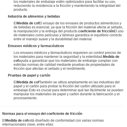
los materiales de embalaje estén optimizados para facilitar su uso,
reduciendo la resistencia a la fricción y manteniendo la integridad del
producto.
Industria de alimentos y bebidas
El
Medida de cof
El ensayo de los envases de productos alimenticios y
de bebidas es esencial, ya que la fricción del material afecta al sellado,
la manipulación y la entrega del producto.
coeficiente de fricción
El uso
de materiales como películas y láminas garantiza el equilibrio correcto
entre el manejo suave y la durabilidad del material.
Envases médicos y farmacéuticos
Los envases médicos y farmacéuticos requieren un control preciso de
los materiales para mantener la seguridad y la esterilidad.
Medida de
cof
ayuda a garantizar que los materiales de embalaje cumplan con
estrictas normas de calidad mediante pruebas de propiedades de
fricción que afectan el sellado y el rendimiento.
Pruebas de papel y cartón
El
Medida de cof
También se utiliza ampliamente en las industrias del
papel y el cartón para probar la fricción del cartón utilizado para el
embalaje.Esto es crucial para determinar qué tan fácilmente se pueden
manipular los materiales de papel y cartón durante la fabricación y el
procesamiento.
Normas para el ensayo del coeficiente de fricción
El
Medida de cof
está diseñado de conformidad con varias normas
internacionales clave, entre ellas: