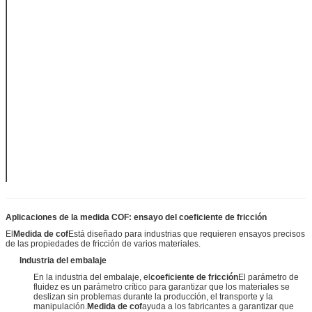
de las pruebas
de ensayo de
los vehículos
de motor.
Las medidas
de seguridad
se aplican a
Las
las medidas de
dimensiones
seguridad que
se aplican a
las aeronaves.
Peso
NW 21 kg
110~220V
El poder
50/60 Hz
Aplicaciones de la medida COF: ensayo del coeficiente de fricción
El
Medida de cof
Está diseñado para industrias que requieren ensayos precisos
de las propiedades de fricción de varios materiales.
Industria del embalaje
En la industria del embalaje, el
coeficiente de fricción
El parámetro de
fluidez es un parámetro crítico para garantizar que los materiales se
deslizan sin problemas durante la producción, el transporte y la
manipulación.
Medida de cof
ayuda a los fabricantes a garantizar que