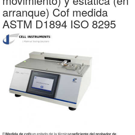
movimiento) y estática (en
arranque) Cof medida
ASTM D1894 ISO 8295
El
Medida de cof
¢un estado de la técnica
coeficiente del probador de