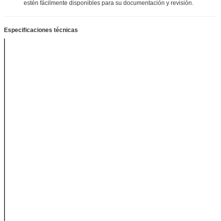
estén fácilmente disponibles para su documentación y revisión.
Especificaciones técnicas
Célula de
5 N (o según
carga
sea necesario)
Precisión
0.5 F.S.
200 ± 1 g (o
El trineo
según sea
necesario)
63.5 mm*63,5
Tamaño del
mm (o según
trineo
sea necesario)
Las
condiciones de
ensayo de las
pruebas de
ensayo de los
vehículos de
motor y de los
Velocidad de
vehículos de
ensayo
motor no
deberán ser
iguales a las