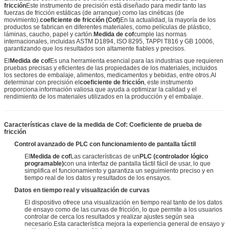
fricción
Este instrumento de precisión está diseñado para medir tanto las
fuerzas de fricción estáticas (de arranque) como las cinéticas (de
movimiento).
coeficiente de fricción (Cof)
En la actualidad, la mayoría de los
productos se fabrican en diferentes materiales, como películas de plástico,
láminas, caucho, papel y cartón.
Medida de cof
cumple las normas
internacionales, incluidas ASTM D1894, ISO 8295, TAPPI T816 y GB 10006,
garantizando que los resultados son altamente fiables y precisos.
El
Medida de cof
Es una herramienta esencial para las industrias que requieren
pruebas precisas y eficientes de las propiedades de los materiales, incluidos
los sectores de embalaje, alimentos, medicamentos y bebidas, entre otros.Al
determinar con precisión el
coeficiente de fricción
, este instrumento
proporciona información valiosa que ayuda a optimizar la calidad y el
rendimiento de los materiales utilizados en la producción y el embalaje.
Características clave de la medida de Cof: Coeficiente de prueba de
fricción
Control avanzado de PLC con funcionamiento de pantalla táctil
El
Medida de cof
Las características de un
PLC (controlador lógico
programable)
con una interfaz de pantalla táctil fácil de usar, lo que
simplifica el funcionamiento y garantiza un seguimiento preciso y en
tiempo real de los datos y resultados de los ensayos.
Datos en tiempo real y visualización de curvas
El dispositivo ofrece una visualización en tiempo real tanto de los datos
de ensayo como de las curvas de fricción, lo que permite a los usuarios
controlar de cerca los resultados y realizar ajustes según sea
necesario.Esta característica mejora la experiencia general de ensayo y