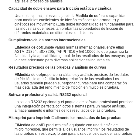
agiliza el proceso de análisis.
Capacidad de doble ensayo para fricción estática y cinética
Una de las principales ventajas de la
Medida de cof
es su capacidad
para medir los coeficientes de fricción estáticos (de arranque) y
cinéticos (de movimiento).Esta doble funcionalidad es fundamental para
las industrias que necesitan probar las propiedades de fricción de
diferentes materiales en diferentes condiciones.
Cumplimiento de las normas internacionales
El
Medida de cof
cumple varias normas internacionales, entre ellas
ASTM D1894, ISO 8295, TAPPI T816 y GB 10006, lo que garantiza la
fiabilidad y la aplicabilidad global de los resultados de los ensayos,que
lo hace adecuado para diversas aplicaciones industriales.
Resultados precisos de las pruebas y análisis de curvas
El
Medida de cof
proporciona cálculos y análisis precisos de los datos
de fricción, lo que facilita la interpretación de los resultados.Los
usuarios también pueden superponer curvas para una comparación
más detallada del rendimiento de fricción en múltiples pruebas.
Software profesional y salida RS232 opcional
La salida RS232 opcional y el paquete de software profesional permiten
una integración perfecta con otros sistemas para un mayor análisis,
almacenamiento e informes de los resultados de las pruebas.
Microprint para imprimir fácilmente los resultados de las pruebas
El
Medida de cof
El producto está equipado con una función de
microimpresión, que permite a los usuarios imprimir los resultados de
las pruebas sin esfuerzo, lo que garantiza que los datos de las pruebas