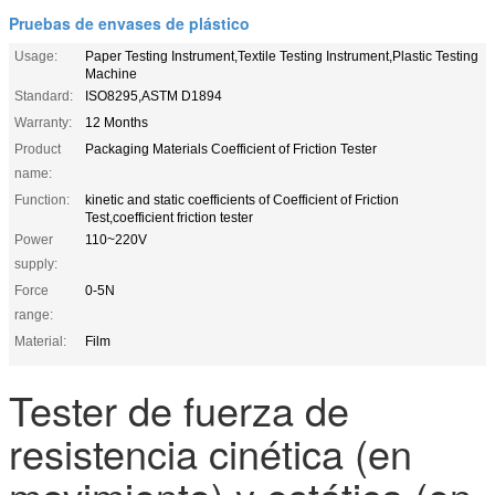
Pruebas de envases de plástico
Usage:
Paper Testing Instrument,Textile Testing Instrument,Plastic Testing
Machine
Standard:
ISO8295,ASTM D1894
Warranty:
12 Months
Product
Packaging Materials Coefficient of Friction Tester
name:
Function:
kinetic and static coefficients of Coefficient of Friction
Test,coefficient friction tester
Power
110~220V
supply:
Force
0-5N
range:
Material:
Film
Tester de fuerza de
resistencia cinética (en