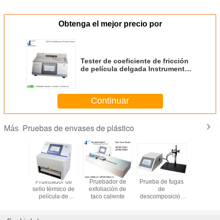
Obtenga el mejor precio por
Tester de coeficiente de fricción
de película delgada Instrumentos
de prueba de coeficiente de
fricción de zapatos de caucho y
plástico
Continuar
Pruebas de envases de plástico
Más
dor de
Pruebador de
Pruebador de
Prueba de fugas
Teste de f
nético
sello térmico de
exfoliación de
de
aire de e
película de
taco caliente
descomposición
flexible T
plástico
de presión
fugas de v
Prueba de
emisió
explosión de
burbu