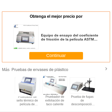
Obtenga el mejor precio por
Equipo de ensayo del coeficiente
de fricción de la película ASTM
D1894 Tester de deslizamiento de
superficie Tester de coeficiente
de fricción
Continuar
Pruebas de envases de plástico
Más
dor de
Pruebador de
Pruebador de
Prueba de fugas
Teste de f
nético
sello térmico de
exfoliación de
de
aire de e
película de
taco caliente
descomposición
flexible T
plástico
de presión
fugas de v
Prueba de
emisió