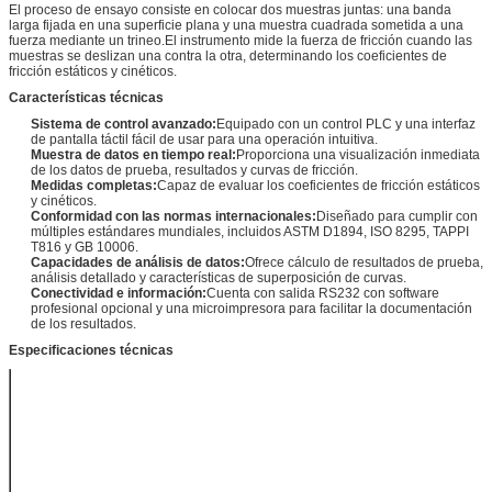
El proceso de ensayo consiste en colocar dos muestras juntas: una banda
larga fijada en una superficie plana y una muestra cuadrada sometida a una
fuerza mediante un trineo.El instrumento mide la fuerza de fricción cuando las
muestras se deslizan una contra la otra, determinando los coeficientes de
fricción estáticos y cinéticos.
Características técnicas
Sistema de control avanzado:
Equipado con un control PLC y una interfaz
de pantalla táctil fácil de usar para una operación intuitiva.
Muestra de datos en tiempo real:
Proporciona una visualización inmediata
de los datos de prueba, resultados y curvas de fricción.
Medidas completas:
Capaz de evaluar los coeficientes de fricción estáticos
y cinéticos.
Conformidad con las normas internacionales:
Diseñado para cumplir con
múltiples estándares mundiales, incluidos ASTM D1894, ISO 8295, TAPPI
T816 y GB 10006.
Capacidades de análisis de datos:
Ofrece cálculo de resultados de prueba,
análisis detallado y características de superposición de curvas.
Conectividad e información:
Cuenta con salida RS232 con software
profesional opcional y una microimpresora para facilitar la documentación
de los resultados.
Especificaciones técnicas
Célula de
5 N (o según
carga
sea necesario)
Precisión
0.5 F.S.
200 ± 1 g (o
El trineo
según sea