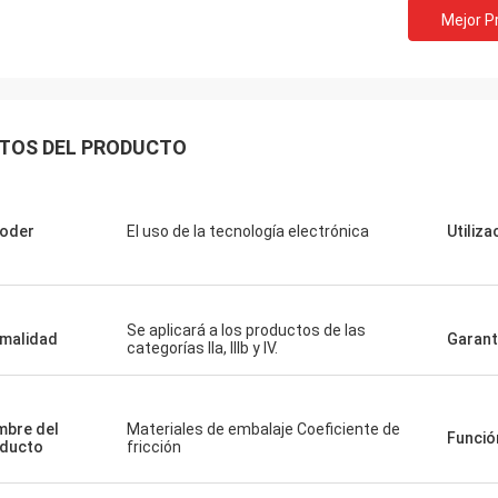
Mejor P
TOS DEL PRODUCTO
poder
El uso de la tecnología electrónica
Utiliza
Se aplicará a los productos de las
malidad
Garant
categorías IIa, IIIb y IV.
bre del
Materiales de embalaje Coeficiente de
Funció
ducto
fricción