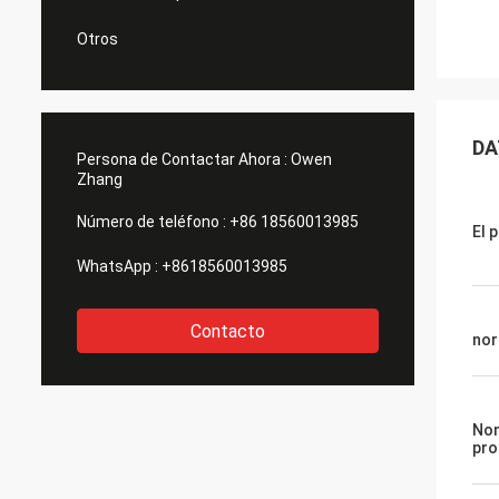
Otros
DA
Persona de Contactar Ahora :
Owen
Zhang
Número de teléfono :
+86 18560013985
El 
WhatsApp :
+8618560013985
Contacto
nor
Nom
pro