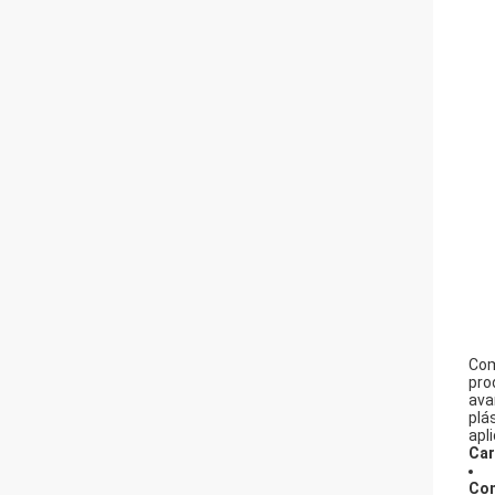
Com
pro
ava
plá
apl
Car
Con