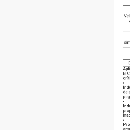
Vel
di
Apl
El 
crít
Ind
de 
peg
Ind
pro
ina
Pro
amp