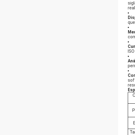
sig
rea
Dis
que
Med
com
Cum
ISO
Aná
per
Con
sof
res
Esp
C
P
E
Ta