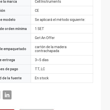
e la marca
Cell Instruments
ción
CE
e modelo
Se aplicará el método siguiente:
 de orden mínima
1 SET
Get An Offer
cartón de la madera
 de empaquetado
contrachapada
e entrega
3~5 días
nes de pago
TT, LC
 de la fuente
En stock