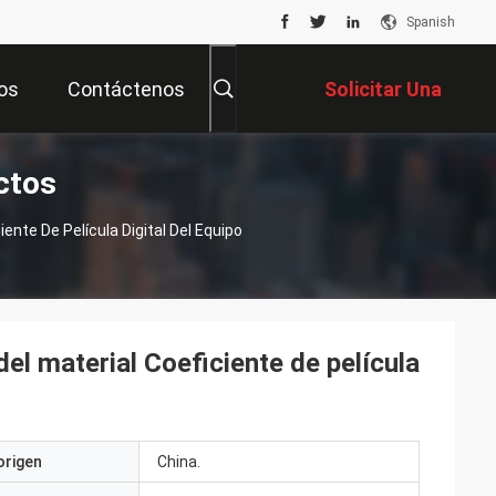
Spanish
os
Contáctenos
Solicitar Una
ctos
Cotización
ente De Película Digital Del Equipo
el material Coeficiente de película
origen
China.