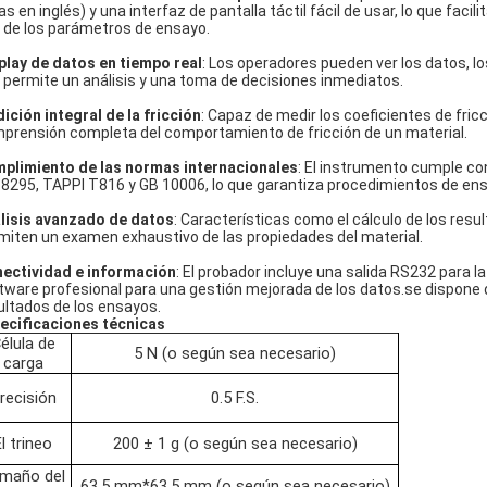
las en inglés) y una interfaz de pantalla táctil fácil de usar, lo que fa
l de los parámetros de ensayo.
play de datos en tiempo real
: Los operadores pueden ver los datos, lo
 permite un análisis y una toma de decisiones inmediatos.
ición integral de la fricción
: Capaz de medir los coeficientes de fric
prensión completa del comportamiento de fricción de un material.
plimiento de las normas internacionales
: El instrumento cumple co
 8295, TAPPI T816 y GB 10006, lo que garantiza procedimientos de ens
lisis avanzado de datos
: Características como el cálculo de los resu
miten un examen exhaustivo de las propiedades del material.
ectividad e información
: El probador incluye una salida RS232 para 
tware profesional para una gestión mejorada de los datos.se dispone 
ultados de los ensayos.
ecificaciones técnicas
élula de
5 N (o según sea necesario)
carga
recisión
0.5 F.S.
l trineo
200 ± 1 g (o según sea necesario)
maño del
63.5 mm*63,5 mm (o según sea necesario)