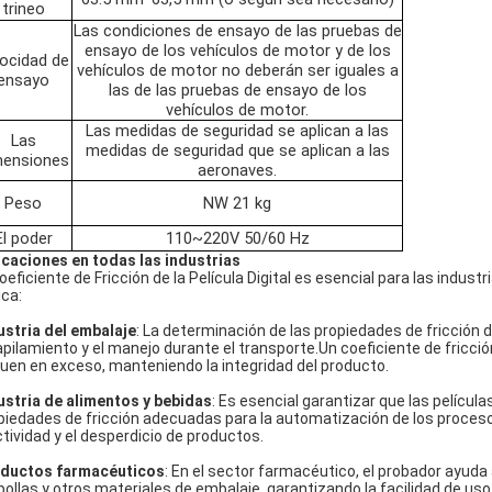
trineo
Las condiciones de ensayo de las pruebas de
ensayo de los vehículos de motor y de los
ocidad de
vehículos de motor no deberán ser iguales a
ensayo
las de las pruebas de ensayo de los
vehículos de motor.
Las medidas de seguridad se aplican a las
Las
medidas de seguridad que se aplican a las
mensiones
aeronaves.
Peso
NW 21 kg
El poder
110~220V 50/60 Hz
icaciones en todas las industrias
Coeficiente de Fricción de la Película Digital es esencial para las indust
ica:
ustria del embalaje
: La determinación de las propiedades de fricción 
apilamiento y el manejo durante el transporte.Un coeficiente de fricc
uen en exceso, manteniendo la integridad del producto.
ustria de alimentos y bebidas
: Es esencial garantizar que las películ
piedades de fricción adecuadas para la automatización de los proceso
ctividad y el desperdicio de productos.
ductos farmacéuticos
: En el sector farmacéutico, el probador ayuda 
ollas y otros materiales de embalaje, garantizando la facilidad de uso 