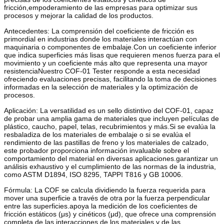
fricción,empoderamiento de las empresas para optimizar sus
procesos y mejorar la calidad de los productos.
Antecedentes: La comprensión del coeficiente de fricción es
primordial en industrias donde los materiales interactúan con
maquinaria o componentes de embalaje.Con un coeficiente inferior
que indica superficies más lisas que requieren menos fuerza para el
movimiento y un coeficiente más alto que representa una mayor
resistenciaNuestro COF-01 Tester responde a esta necesidad
ofreciendo evaluaciones precisas, facilitando la toma de decisiones
informadas en la selección de materiales y la optimización de
procesos.
Aplicación: La versatilidad es un sello distintivo del COF-01, capaz
de probar una amplia gama de materiales que incluyen películas de
plástico, caucho, papel, telas, recubrimientos y más.Si se evalúa la
resbaladiza de los materiales de embalaje o si se evalúa el
rendimiento de las pastillas de freno y los materiales de calzado,
este probador proporciona información invaluable sobre el
comportamiento del material en diversas aplicaciones.garantizar un
análisis exhaustivo y el cumplimiento de las normas de la industria,
como ASTM D1894, ISO 8295, TAPPI T816 y GB 10006.
Fórmula: La COF se calcula dividiendo la fuerza requerida para
mover una superficie a través de otra por la fuerza perpendicular
entre las superficies.apoya la medición de los coeficientes de
fricción estáticos (μs) y cinéticos (μd), que ofrece una comprensión
completa de las interacciones de los materiales y de las