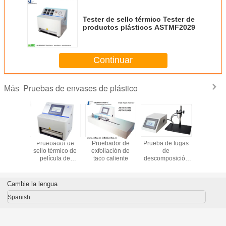
Tester de sello térmico Tester de
productos plásticos ASTMF2029
Continuar
Pruebas de envases de plástico
Más
dor de
Pruebador de
Pruebador de
Prueba de fugas
Teste de f
nético
sello térmico de
exfoliación de
de
aire de e
película de
taco caliente
descomposición
flexible T
plástico
de presión
fugas de v
Prueba de
emisió
explosión de
burbu
Cambie la lengua
presurización
interna
Spanish