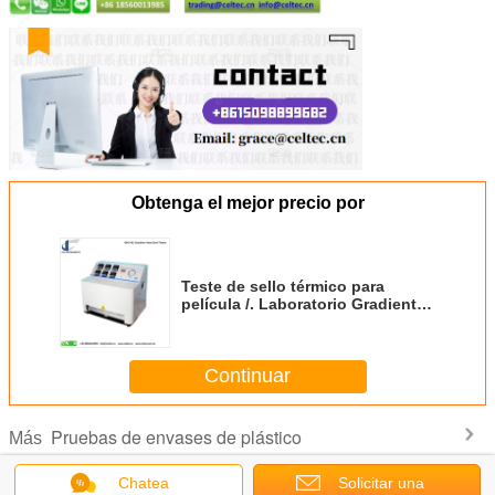
Obtenga el mejor precio por
Teste de sello térmico para
película /. Laboratorio Gradiente
del sellador de caballo Tester
máquina de ensayo
Continuar
Pruebas de envases de plástico
Más
Chatea
Solicitar una