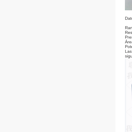
Dat
Ran
Res
Pre
Áre
Pot
Las
sig