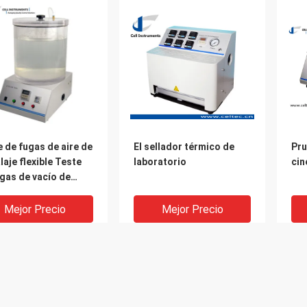
 de fugas de aire de
El sellador térmico de
Pru
aje flexible Teste
laboratorio
cin
gas de vacío de
ión de burbujas
Mejor Precio
Mejor Precio
Sobre