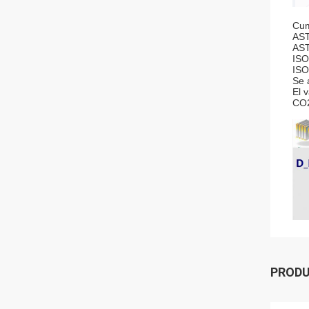
Cum
AST
AST
ISO
ISO
Se 
El 
CO2
PROD