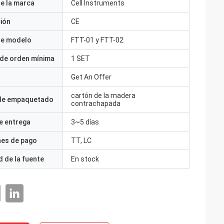
e la marca
Cell Instruments
ción
CE
e modelo
FTT-01 y FTT-02
 de orden mínima
1 SET
Get An Offer
cartón de la madera
 de empaquetado
contrachapada
e entrega
3~5 días
nes de pago
TT, LC
 de la fuente
En stock