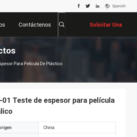
Spanish
os
Contáctenos
Solicitar Una
ctos
Cotización
esor Para Película De Plástico
01 Teste de espesor para película
lico
origen
China.