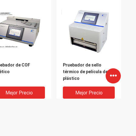
ebador de COF
Pruebador de sello
ético
térmico de película de
plástico
Mejor Precio
Mejor Precio
Productos