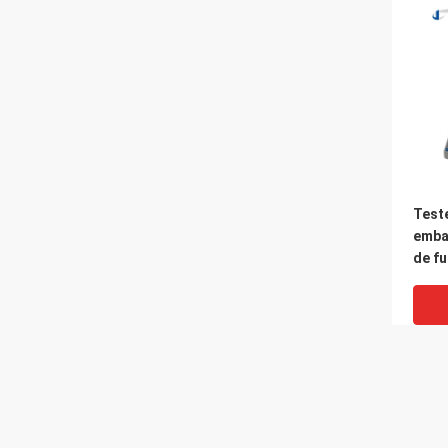
Teste
embal
de fu
emis