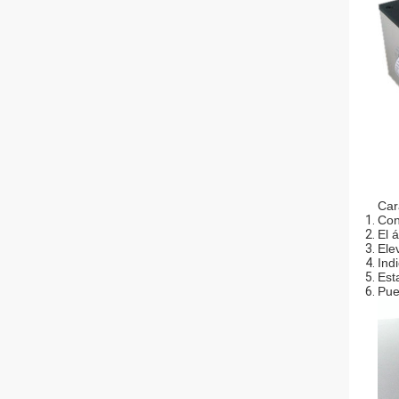
Car
Con
El 
Ele
Ind
Est
Pue