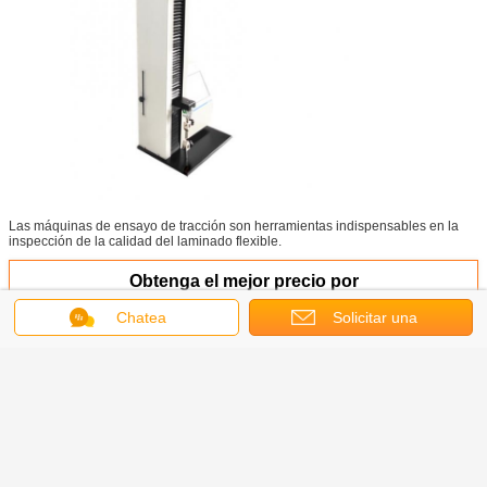
Las máquinas de ensayo de tracción son herramientas indispensables en la
inspección de la calidad del laminado flexible.
Obtenga el mejor precio por
Chatea
Solicitar una
cotización
Equipo de ensayo de resistencia
a la lágrima de las láminas de
plástico ASTM D1938 Máquina de
ensayo de lágrimas de
pantalones para películas de
Continuar
plástico