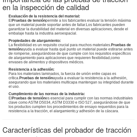
en la inspección de calidad
Evaluación de la resistencia del material:
El
Pruebas de tensión
permite a los fabricantes evaluar la tensión máxima
que un material puede soportar antes de fallar.Los fabricantes pueden
garantizar la durabilidad del material en diversas aplicaciones, desde el
embalaje hasta la industria aeroespacial.
Propiedades de alargamiento:
La flexibilidad es un requisito crucial para muchos materiales.
Pruebas de
tensión
ayuda a evaluar hasta qué punto un material puede estirarse antes
de romperse, asegurándose de que cumple con los requisitos específicos
de alargamiento para aplicaciones que requieren flexibilidad,como
envases de alimentos y dispositivos médicos.
Resistencia a la adhesión:
Para los materiales laminados, la fuerza de unión entre capas es
crítica.
Pruebas de tensión
ayuda a evaluar la resistencia a la adhesión,
asegurando que los materiales multicapa mantengan su integridad durante
el uso.
Cumplimiento de las normas de la industria:
El
Pruebas de tensión
es esencial para cumplir con las normas industriales
clave como ASTM D5034, ASTM D3330 e ISO 527, asegurándose de que
los productos cumplen los procedimientos de ensayo requeridos para la
resistencia a la tracción, el alargamiento,y adhesión de la cáscara.
Características del probador de tracción