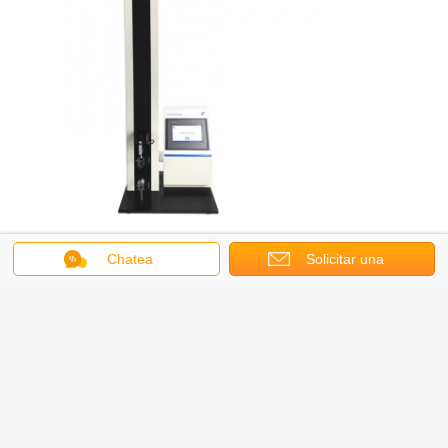
Chatea
Solicitar una
Obtenga el mejor precio por
cotización
Equipo de ensayo de resistencia
a la rotura y al alargamiento de
tejidos textiles Astm D5034 Teste
de tracción por método de tira
Continuar