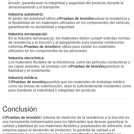
tensión, garantizando la integridad y seguridad del producto durante el
almacenamiento y el transporte.
Industria automotriz:
El sector del automóvil utiliza el
Pruebas de tensión
evaluar la resistencia y
la flexibilidad de los materiales utilizados en los componentes del vehículo,
garantizando su durabilidad y seguridad.
Industria aeroespacial:
En la industria aeroespacial, los materiales deben cumplir estrictas normas
de resistencia a la tracción y al alargamiento para soportar condiciones
extremas.
Pruebas de tensión
se utiliza para validar los materiales
utilizados en los componentes de las aeronaves.
Industria electrónica:
Los materiales flexibles de la electrónica, como las películas conductoras y
las capas aislantes, se prueban con el
Pruebas de tensión
garantizar la
fiabilidad y el rendimiento.
Industria médica:
El
Pruebas de tensión
garantiza que los materiales de embalaje médico,
como las bolsas de esterilización, sean lo suficientemente resistentes como
para mantener la esterilidad e integridad del producto.
Conclusión
El
Pruebas de tensión
El sistema de medición de la resistencia a la tracción es
una herramienta indispensable para los fabricantes que desean garantizar la
calidad y fiabilidad de sus materiales flexibles.y propiedades de adhesión, esta
máquina apoya el desarrollo de productos, la garantía de calidad y el