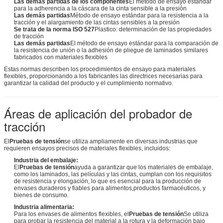
Las demás partidas de los componentes
El método de ensayo estándar
para la adherencia a la cáscara de la cinta sensible a la presión
Las demás partidas
Método de ensayo estándar para la resistencia a la
tracción y el alargamiento de las cintas sensibles a la presión
Se trata de la norma ISO 527
Plastico: determinación de las propiedades
de tracción
Las demás partidas
El método de ensayo estándar para la comparación de
la resistencia de unión o la adhesión de pliegue de laminados similares
fabricados con materiales flexibles
Estas normas describen los procedimientos de ensayo para materiales
flexibles, proporcionando a los fabricantes las directrices necesarias para
garantizar la calidad del producto y el cumplimiento normativo.
Áreas de aplicación del probador de
tracción
El
Pruebas de tensión
se utiliza ampliamente en diversas industrias que
requieren ensayos precisos de materiales flexibles, incluidos:
Industria del embalaje:
El
Pruebas de tensión
ayuda a garantizar que los materiales de embalaje,
como los laminados, las películas y las cintas, cumplan con los requisitos
de resistencia y elongación, lo que es esencial para la producción de
envases duraderos y fiables para alimentos,productos farmacéuticos, y
bienes de consumo.
Industria alimentaria:
Para los envases de alimentos flexibles, el
Pruebas de tensión
Se utiliza
para probar la resistencia del material a la rotura y la deformación bajo