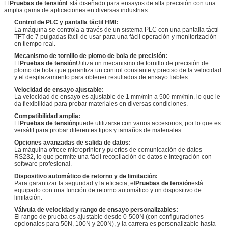
El
Pruebas de tensión
Está diseñado para ensayos de alta precisión con una
amplia gama de aplicaciones en diversas industrias.
Control de PLC y pantalla táctil HMI:
La máquina se controla a través de un sistema PLC con una pantalla táctil
TFT de 7 pulgadas fácil de usar para una fácil operación y monitorización
en tiempo real.
Mecanismo de tornillo de plomo de bola de precisión:
El
Pruebas de tensión
Utiliza un mecanismo de tornillo de precisión de
plomo de bola que garantiza un control constante y preciso de la velocidad
y el desplazamiento para obtener resultados de ensayo fiables.
Velocidad de ensayo ajustable:
La velocidad de ensayo es ajustable de 1 mm/min a 500 mm/min, lo que le
da flexibilidad para probar materiales en diversas condiciones.
Compatibilidad amplia:
El
Pruebas de tensión
puede utilizarse con varios accesorios, por lo que es
versátil para probar diferentes tipos y tamaños de materiales.
Opciones avanzadas de salida de datos:
La máquina ofrece microprinter y puertos de comunicación de datos
RS232, lo que permite una fácil recopilación de datos e integración con
software profesional.
Dispositivo automático de retorno y de limitación:
Para garantizar la seguridad y la eficacia, el
Pruebas de tensión
está
equipado con una función de retorno automático y un dispositivo de
limitación.
Válvula de velocidad y rango de ensayo personalizables:
El rango de prueba es ajustable desde 0-500N (con configuraciones
opcionales para 50N, 100N y 200N), y la carrera es personalizable hasta