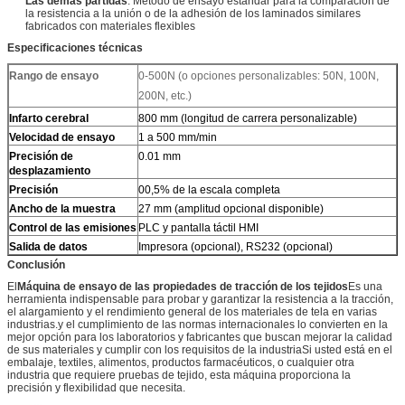
Las demás partidas
: Método de ensayo estándar para la comparación de
la resistencia a la unión o de la adhesión de los laminados similares
fabricados con materiales flexibles
Especificaciones técnicas
Rango de ensayo
0-500N (o opciones personalizables: 50N, 100N,
200N, etc.)
Infarto cerebral
800 mm (longitud de carrera personalizable)
Velocidad de ensayo
1 a 500 mm/min
Precisión de
0.01 mm
desplazamiento
Precisión
00,5% de la escala completa
Ancho de la muestra
27 mm (amplitud opcional disponible)
Control de las emisiones
PLC y pantalla táctil HMI
Salida de datos
Impresora (opcional), RS232 (opcional)
Conclusión
El
Máquina de ensayo de las propiedades de tracción de los tejidos
Es una
herramienta indispensable para probar y garantizar la resistencia a la tracción,
el alargamiento y el rendimiento general de los materiales de tela en varias
industrias.y el cumplimiento de las normas internacionales lo convierten en la
mejor opción para los laboratorios y fabricantes que buscan mejorar la calidad
de sus materiales y cumplir con los requisitos de la industriaSi usted está en el
embalaje, textiles, alimentos, productos farmacéuticos, o cualquier otra
industria que requiere pruebas de tejido, esta máquina proporciona la
precisión y flexibilidad que necesita.