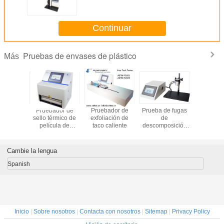
tejidos Equipo de ensayo de la
fuerza de ruptura máxima para
los tejidos utilizando el método
Continuar
de tira
Pruebas de envases de plástico
Más
dor de
Pruebador de
Pruebador de
Prueba de fugas
Teste de f
nético
sello térmico de
exfoliación de
de
aire de e
película de
taco caliente
descomposición
flexible T
plástico
de presión
fugas de v
Prueba de
emisió
explosión de
burbu
Cambie la lengua
presurización
interna
Spanish
Inicio
|
Sobre nosotros
|
Contacta con nosotros
|
Sitemap
|
Privacy Policy