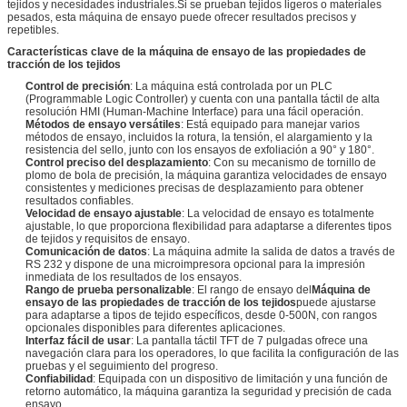
tejidos y necesidades industriales.Si se prueban tejidos ligeros o materiales
pesados, esta máquina de ensayo puede ofrecer resultados precisos y
repetibles.
Características clave de la máquina de ensayo de las propiedades de
tracción de los tejidos
Control de precisión
: La máquina está controlada por un PLC
(Programmable Logic Controller) y cuenta con una pantalla táctil de alta
resolución HMI (Human-Machine Interface) para una fácil operación.
Métodos de ensayo versátiles
: Está equipado para manejar varios
métodos de ensayo, incluidos la rotura, la tensión, el alargamiento y la
resistencia del sello, junto con los ensayos de exfoliación a 90° y 180°.
Control preciso del desplazamiento
: Con su mecanismo de tornillo de
plomo de bola de precisión, la máquina garantiza velocidades de ensayo
consistentes y mediciones precisas de desplazamiento para obtener
resultados confiables.
Velocidad de ensayo ajustable
: La velocidad de ensayo es totalmente
ajustable, lo que proporciona flexibilidad para adaptarse a diferentes tipos
de tejidos y requisitos de ensayo.
Comunicación de datos
: La máquina admite la salida de datos a través de
RS 232 y dispone de una microimpresora opcional para la impresión
inmediata de los resultados de los ensayos.
Rango de prueba personalizable
: El rango de ensayo del
Máquina de
ensayo de las propiedades de tracción de los tejidos
puede ajustarse
para adaptarse a tipos de tejido específicos, desde 0-500N, con rangos
opcionales disponibles para diferentes aplicaciones.
Interfaz fácil de usar
: La pantalla táctil TFT de 7 pulgadas ofrece una
navegación clara para los operadores, lo que facilita la configuración de las
pruebas y el seguimiento del progreso.
Confiabilidad
: Equipada con un dispositivo de limitación y una función de
retorno automático, la máquina garantiza la seguridad y precisión de cada
ensayo.