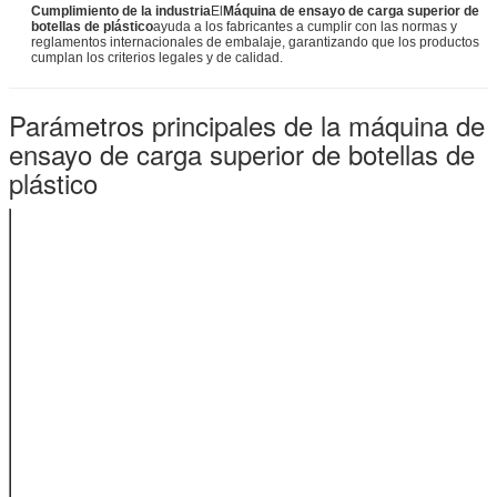
Cumplimiento de la industria
El
Máquina de ensayo de carga superior de
botellas de plástico
ayuda a los fabricantes a cumplir con las normas y
reglamentos internacionales de embalaje, garantizando que los productos
cumplan los criterios legales y de calidad.
Parámetros principales de la máquina de
ensayo de carga superior de botellas de
plástico
0-500N (o
Rango de
50N, 100N,
ensayo
200N, etc.)
800 mm
(personalizable
Infarto cerebral
para otros
trazos)
Velocidad de
1 a 500
ensayo
mm/min
Precisión de
0.01 mm
desplazamiento
00,5% en
Precisión
escala
completa