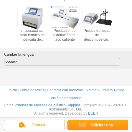
dor de
Pruebador de
Pruebador de
Prueba de fugas
Teste de f
nético
sello térmico de
exfoliación de
de
aire de e
película de
taco caliente
descomposición
flexible T
plástico
de presión
fugas de v
Prueba de
emisió
explosión de
burbu
Cambie la lengua
presurización
interna
Spanish
Inicio
|
Sobre nosotros
|
Contacta con nosotros
|
Sitemap
|
Privacy Policy
Visión de escritorio
China Pruebas de envases de plástico Supplier.
Copyright © 2016 - 2026 Cell
Instruments Co., Ltd..
All rights reserved. Developed by
ECER
Chatea
Solicitar una