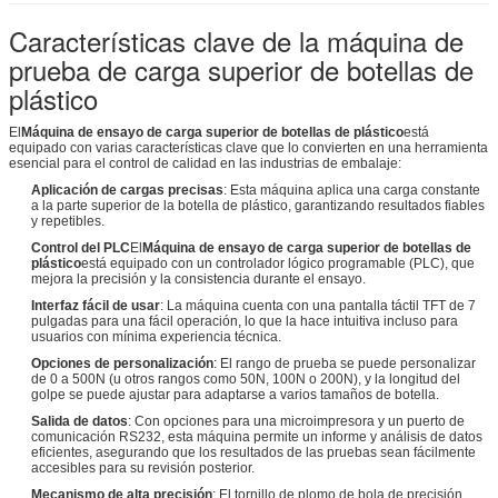
Características clave de la máquina de
prueba de carga superior de botellas de
plástico
El
Máquina de ensayo de carga superior de botellas de plástico
está
equipado con varias características clave que lo convierten en una herramienta
esencial para el control de calidad en las industrias de embalaje:
Aplicación de cargas precisas
: Esta máquina aplica una carga constante
a la parte superior de la botella de plástico, garantizando resultados fiables
y repetibles.
Control del PLC
El
Máquina de ensayo de carga superior de botellas de
plástico
está equipado con un controlador lógico programable (PLC), que
mejora la precisión y la consistencia durante el ensayo.
Interfaz fácil de usar
: La máquina cuenta con una pantalla táctil TFT de 7
pulgadas para una fácil operación, lo que la hace intuitiva incluso para
usuarios con mínima experiencia técnica.
Opciones de personalización
: El rango de prueba se puede personalizar
de 0 a 500N (u otros rangos como 50N, 100N o 200N), y la longitud del
golpe se puede ajustar para adaptarse a varios tamaños de botella.
Salida de datos
: Con opciones para una microimpresora y un puerto de
comunicación RS232, esta máquina permite un informe y análisis de datos
eficientes, asegurando que los resultados de las pruebas sean fácilmente
accesibles para su revisión posterior.
Mecanismo de alta precisión
: El tornillo de plomo de bola de precisión