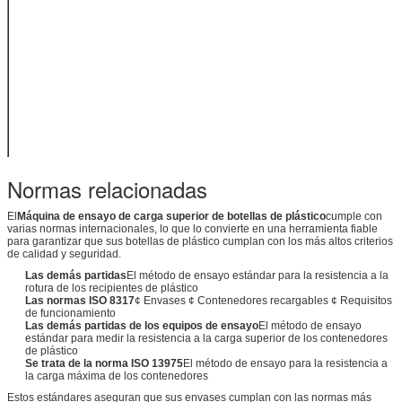
27 mm
Ancho de la
(amplitud
muestra
opcional
disponible)
Control de las
PLC y pantalla
emisiones
HMI
Impresora
(opcional),
Salida de datos
RS232
(opcional)
Normas relacionadas
El
Máquina de ensayo de carga superior de botellas de plástico
cumple con
varias normas internacionales, lo que lo convierte en una herramienta fiable
para garantizar que sus botellas de plástico cumplan con los más altos criterios
de calidad y seguridad.
Las demás partidas
El método de ensayo estándar para la resistencia a la
rotura de los recipientes de plástico
Las normas ISO 8317
¢ Envases ¢ Contenedores recargables ¢ Requisitos
de funcionamiento
Las demás partidas de los equipos de ensayo
El método de ensayo
estándar para medir la resistencia a la carga superior de los contenedores
de plástico
Se trata de la norma ISO 13975
El método de ensayo para la resistencia a
la carga máxima de los contenedores
Estos estándares aseguran que sus envases cumplan con las normas más