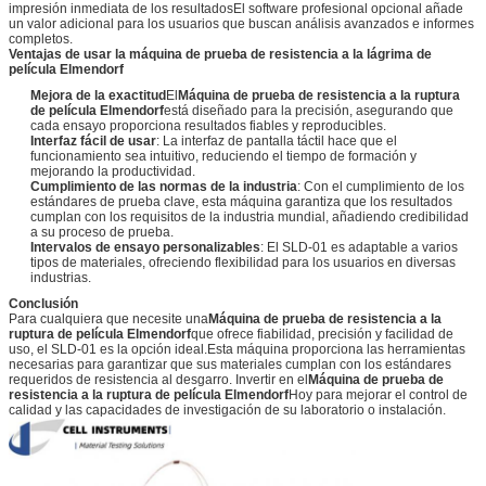
impresión inmediata de los resultadosEl software profesional opcional añade
un valor adicional para los usuarios que buscan análisis avanzados e informes
completos.
Ventajas de usar la máquina de prueba de resistencia a la lágrima de
película Elmendorf
Mejora de la exactitud
El
Máquina de prueba de resistencia a la ruptura
de película Elmendorf
está diseñado para la precisión, asegurando que
cada ensayo proporciona resultados fiables y reproducibles.
Interfaz fácil de usar
: La interfaz de pantalla táctil hace que el
funcionamiento sea intuitivo, reduciendo el tiempo de formación y
mejorando la productividad.
Cumplimiento de las normas de la industria
: Con el cumplimiento de los
estándares de prueba clave, esta máquina garantiza que los resultados
cumplan con los requisitos de la industria mundial, añadiendo credibilidad
a su proceso de prueba.
Intervalos de ensayo personalizables
: El SLD-01 es adaptable a varios
tipos de materiales, ofreciendo flexibilidad para los usuarios en diversas
industrias.
Conclusión
Para cualquiera que necesite una
Máquina de prueba de resistencia a la
ruptura de película Elmendorf
que ofrece fiabilidad, precisión y facilidad de
uso, el SLD-01 es la opción ideal.Esta máquina proporciona las herramientas
necesarias para garantizar que sus materiales cumplan con los estándares
requeridos de resistencia al desgarro. Invertir en el
Máquina de prueba de
resistencia a la ruptura de película Elmendorf
Hoy para mejorar el control de
calidad y las capacidades de investigación de su laboratorio o instalación.