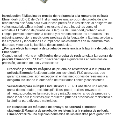
Introducción:
El
Máquina de prueba de resistencia a la ruptura de película
Elmendorf
(SLD-01) de Cell Instruments es una solución de prueba de alto
rendimiento diseñada para evaluar con precisión la resistencia al desgarro de
varios materiales.Esta máquina es esencial para industrias como el
embalaje.El método de prueba de la largura de Elmendorf, probado en el
tiempo, permite determinar la calidad y el rendimiento de los productos.Esta
máquina proporciona mediciones precisas de la fuerza de la lágrima, ayudar a
las empresas y laboratorios a cumplir con los estándares de la industria más
rigurosos y mejorar la fiabilidad de sus productos.
¿Por qué elegir la máquina de prueba de resistencia a la lágrima de película
Elmendorf?
Cuando usted invierte en el
Máquina de prueba de resistencia a la ruptura de
película Elmendorf
El SLD-01 ofrece ventajas significativas en términos de
precisión, facilidad de uso y versatilidad:
Precisión y control:
El
Máquina de prueba de resistencia a la ruptura de
película Elmendorf
está equipado con tecnología PLC avanzada, que
garantiza una precisión excepcional en las mediciones de resistencia al
desgarro.facilitando la obtención de resultados fiables y consistentes.
Versatilidad para múltiples industrias:
El SLD-01 abastece una amplia
gama de materiales, incluidos plásticos, papel, textiles, envases de
alimentos, productos farmacéuticos y más.Su amplio rango de pruebas lo
hace ideal para industrias que requieren pruebas precisas de resistencia a
la lágrima para diversos materiales.
En el caso de las máquinas de ensayo, se utilizará el método
siguiente:
El
Máquina de prueba de resistencia a la ruptura de película
Elmendorf
utiliza una sujeción neumática de las muestras para garantizar