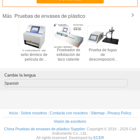
Pruebas de envases de plástico
Más
dor de
Pruebador de
Pruebador de
Prueba de fugas
Teste de f
nético
sello térmico de
exfoliación de
de
aire de e
película de
taco caliente
descomposición
flexible T
plástico
de presión
fugas de v
Prueba de
emisió
explosión de
burbu
Cambie la lengua
presurización
interna
Spanish
Inicio
|
Sobre nosotros
|
Contacta con nosotros
|
Sitemap
|
Privacy Policy
Visión de escritorio
China Pruebas de envases de plástico Supplier.
Copyright © 2016 - 2026 Cell
Instruments Co., Ltd..
All rights reserved. Developed by
ECER