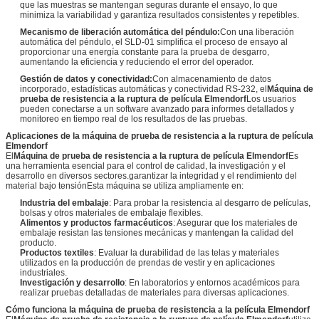
que las muestras se mantengan seguras durante el ensayo, lo que
minimiza la variabilidad y garantiza resultados consistentes y repetibles.
Mecanismo de liberación automática del péndulo:
Con una liberación
automática del péndulo, el SLD-01 simplifica el proceso de ensayo al
proporcionar una energía constante para la prueba de desgarro,
aumentando la eficiencia y reduciendo el error del operador.
Gestión de datos y conectividad:
Con almacenamiento de datos
incorporado, estadísticas automáticas y conectividad RS-232, el
Máquina de
prueba de resistencia a la ruptura de película Elmendorf
Los usuarios
pueden conectarse a un software avanzado para informes detallados y
monitoreo en tiempo real de los resultados de las pruebas.
Aplicaciones de la máquina de prueba de resistencia a la ruptura de película
Elmendorf
El
Máquina de prueba de resistencia a la ruptura de película Elmendorf
Es
una herramienta esencial para el control de calidad, la investigación y el
desarrollo en diversos sectores.garantizar la integridad y el rendimiento del
material bajo tensiónEsta máquina se utiliza ampliamente en:
Industria del embalaje
: Para probar la resistencia al desgarro de películas,
bolsas y otros materiales de embalaje flexibles.
Alimentos y productos farmacéuticos
: Asegurar que los materiales de
embalaje resistan las tensiones mecánicas y mantengan la calidad del
producto.
Productos textiles
: Evaluar la durabilidad de las telas y materiales
utilizados en la producción de prendas de vestir y en aplicaciones
industriales.
Investigación y desarrollo
: En laboratorios y entornos académicos para
realizar pruebas detalladas de materiales para diversas aplicaciones.
Cómo funciona la máquina de prueba de resistencia a la película Elmendorf