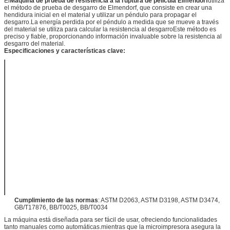
El
Máquina de prueba de resistencia a la ruptura de película Elmendorf
utiliza
el método de prueba de desgarro de Elmendorf, que consiste en crear una
hendidura inicial en el material y utilizar un péndulo para propagar el
desgarro.La energía perdida por el péndulo a medida que se mueve a través
del material se utiliza para calcular la resistencia al desgarroEste método es
preciso y fiable, proporcionando información invaluable sobre la resistencia al
desgarro del material.
Especificaciones y características clave:
Capacidad del
200,400,800,1600,3200,6400
péndulo (gf)
Fuente de gas
0.6 MPa
El brazo
Los demás:
desgarrado
Ángulo inicial
27.5 ± 0,5°
de desgarro
Las emisiones de CO2 de
los combustibles renovables
de combustibles renovables
El poder
no deben ser consideradas
como emisiones de gases
de efecto invernadero.
Cumplimiento de las normas
: ASTM D2063, ASTM D3198, ASTM D3474,
GB/T17876, BB/T0025, BB/T0034
La máquina está diseñada para ser fácil de usar, ofreciendo funcionalidades
tanto manuales como automáticas.mientras que la microimpresora asegura la