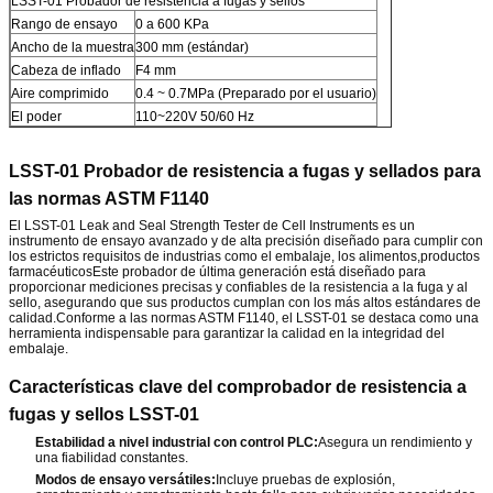
LSST-01 Probador de resistencia a fugas y sellos
Rango de ensayo
0 a 600 KPa
Ancho de la muestra
300 mm (estándar)
Cabeza de inflado
F4 mm
Aire comprimido
0.4 ~ 0.7MPa (Preparado por el usuario)
El poder
110~220V 50/60 Hz
LSST-01 Probador de resistencia a fugas y sellados para
las normas ASTM F1140
El LSST-01 Leak and Seal Strength Tester de Cell Instruments es un
instrumento de ensayo avanzado y de alta precisión diseñado para cumplir con
los estrictos requisitos de industrias como el embalaje, los alimentos,productos
farmacéuticosEste probador de última generación está diseñado para
proporcionar mediciones precisas y confiables de la resistencia a la fuga y al
sello, asegurando que sus productos cumplan con los más altos estándares de
calidad.Conforme a las normas ASTM F1140, el LSST-01 se destaca como una
herramienta indispensable para garantizar la calidad en la integridad del
embalaje.
Características clave del comprobador de resistencia a
fugas y sellos LSST-01
Estabilidad a nivel industrial con control PLC:
Asegura un rendimiento y
una fiabilidad constantes.
Modos de ensayo versátiles:
Incluye pruebas de explosión,