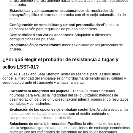
arrastramiento y arrastramiento hasta fallo para cubrir varias necesidades
de prueba.
Estadísticas y almacenamiento automáticos de resultados de
ensayo:
Simplifica el proceso de prueba con el manejo automatizado de
datos.
Configuración de sensibilidad y umbral personalizados:
Permite la
personalización para requisitos de prueba específicos.
Compatibilidad con varios accesorios:
Adaptable a diferentes
configuraciones de pruebas.
Programación personalizable:
Ofrece flexibilidad en los protocolos de
prueba.
¿Por qué elegir el probador de resistencia a fugas y
sellos LSST-01?
El LSST-01 Leak and Seal Strength Tester es esencial para las industrias
donde la integridad del embalaje es primordial.manteniendo así su calidad y
seguridad durante el transporte y almacenamiento.
Garantizar la integridad del paquete:
El LSST-01 realiza pruebas
rigurosas para evaluar la integridad del sello utilizando métodos de
desintegración de presión y presurización interna, asegurando resultados
confiables y consistentes.
Evaluación de las opciones de embalaje sostenible:
Ayuda a evaluar los
materiales de embalaje respetuosos con el medio ambiente sin
comprometer las normas de protección.
Soluciones de embalaje rentables:
Equilibra la eficiencia de los costes
con la seguridad, garantizando que las opciones de embalaje económicas
cumplan con los estándares de integridad de los sellos necesarios.