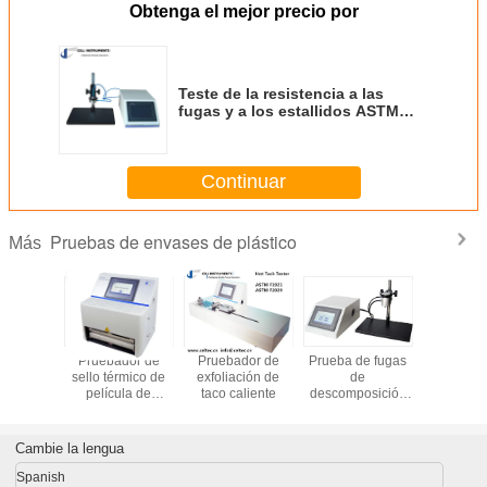
Obtenga el mejor precio por
Teste de la resistencia a las
fugas y a los estallidos ASTM
F2054 para envases flexibles
Continuar
Pruebas de envases de plástico
Más
dor de
Pruebador de
Pruebador de
Prueba de fugas
Teste de f
nético
sello térmico de
exfoliación de
de
aire de e
película de
taco caliente
descomposición
flexible T
plástico
de presión
fugas de v
Prueba de
emisió
explosión de
burbu
Cambie la lengua
presurización
interna
Spanish