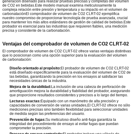
generación diseñado para realizar pruebas precisas y completas del volumen
de CO2 en bebidas.Este modelo manual examina meticulosamente la
compleja relación entre presión y temperatura y su impacto en el volumen de
carbonataciónEl comprobador de volumen de CO2 CLRT-02 ejemplifica
nuestro compromiso de proporcionar tecnología de prueba avanzada, crucial
para mantener los más altos estándares de gestión de calidad de bebidas.Este
probador es esencial para las industrias que requieren fiables, una medición
precisa y consistente de la carbonatación.
Ventajas del comprobador de volumen de CO2 CLRT-02
El comprobador de volumen de CO2 CLRT-02 ofrece varias ventajas distintivas
que lo posicionan como una opción superior para la evaluación del volumen
de carbonatación:
Diseño orientado al propósito:
El probador de volumen de CO2 CLRT-02
está diseñado específicamente para la evaluación del volumen de CO2 de
las bebidas, garantizando la precisión en los ensayos al satisfacer las
necesidades únicas de la industria.
Mejora de la durabilidad:
La inclusión de una cabeza de perforación de
amortiguación mejora la durabilidad y fiabilidad del probador, asegurando
que proporcione resultados consistentes y precisos a lo largo del tiempo.
Lecturas exactas:
Equipado con un manómetro de alta precisión y
capacidades de conversión de varias unidades,El CLRT-02 ofrece no sólo
mediciones precisas sino también flexibilidad para seleccionar unidades
de medida según las preferencias del usuario.
Prevención de fugas:
Su meticuloso diseño anti-fuga garantiza la
integridad del procedimiento de ensayo al evitar fugas que puedan
comprometer la precisión.
Proceso de ensayo controlado:
El probador incluye una válvula de