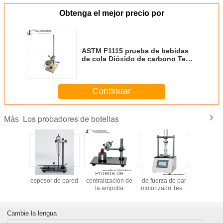
Obtenga el mejor precio por
ASTM F1115 prueba de bebidas
de cola Dióxido de carbono Testa
de pérdida de tasa de medición
de bebidas carbonatadas
agitación manual
Continuar
Los probadores de botellas
Más
 espesor
Pruebador de
Prueba de
Teste automático
Testador 
 Teste de
espesor de pared
centralización de
de fuerza de par
de botella
r para
la ampolla
motorizado Teste
de
a pared
automático de
perpendicu
 espesor
fuerza de torsión
po de la
para tapa
Cambie la lengua
la PET