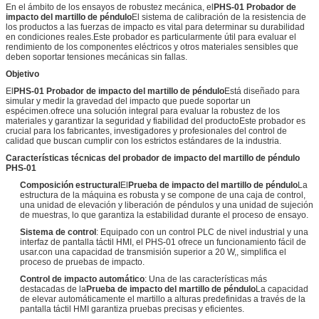
En el ámbito de los ensayos de robustez mecánica, el
PHS-01 Probador de
impacto del martillo de péndulo
El sistema de calibración de la resistencia de
los productos a las fuerzas de impacto es vital para determinar su durabilidad
en condiciones reales.Este probador es particularmente útil para evaluar el
rendimiento de los componentes eléctricos y otros materiales sensibles que
deben soportar tensiones mecánicas sin fallas.
Objetivo
El
PHS-01 Probador de impacto del martillo de péndulo
Está diseñado para
simular y medir la gravedad del impacto que puede soportar un
espécimen.ofrece una solución integral para evaluar la robustez de los
materiales y garantizar la seguridad y fiabilidad del productoEste probador es
crucial para los fabricantes, investigadores y profesionales del control de
calidad que buscan cumplir con los estrictos estándares de la industria.
Características técnicas del probador de impacto del martillo de péndulo
PHS-01
Composición estructural
El
Prueba de impacto del martillo de péndulo
La
estructura de la máquina es robusta y se compone de una caja de control,
una unidad de elevación y liberación de péndulos y una unidad de sujeción
de muestras, lo que garantiza la estabilidad durante el proceso de ensayo.
Sistema de control
: Equipado con un control PLC de nivel industrial y una
interfaz de pantalla táctil HMI, el PHS-01 ofrece un funcionamiento fácil de
usar.con una capacidad de transmisión superior a 20 W,, simplifica el
proceso de pruebas de impacto.
Control de impacto automático
: Una de las características más
destacadas de la
Prueba de impacto del martillo de péndulo
La capacidad
de elevar automáticamente el martillo a alturas predefinidas a través de la
pantalla táctil HMI garantiza pruebas precisas y eficientes.