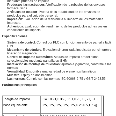
mediante pruebas de impacto.
Productos farmacéuticos
: Verificación de la robustez de los envases
farmacéuticos.
Artículos de tocador
: Prueba de la durabilidad de los envases de
productos para el cuidado personal.
Impresión
: Evaluación de la resistencia al impacto de los materiales
impresos.
Adhesivos
: Evaluación del rendimiento de los productos adhesivos en
condiciones de impacto.
Especificaciones
Sistema de control
: Control por PLC con funcionamiento de pantalla táctil
HMI
Mecanismo de péndulo
: Elevación sincronizada impulsada por cinturón y
liberación magnética
Control de impacto automático
: Alturas de impacto predefinidas
seleccionables mediante pantalla táctil HMI
Instalación de montaje de muestras
: ajustable y giratorio, conforme a las
normas
Versatilidad
: Disponible una variedad de elementos llamativos
Muestra
Display de dos idiomas
Las normas
: Cumple con las normas IEC 60068-2-75 y GB/T 2423.55
Parámetros principales
Energía de impacto
0.14J, 0.2J, 0.35J, 0.5J, 0.7J, 1J, 2J, 5J
Masa equivalente
0.25,0.25,0.25,0.25,0.25, 0.25,0.5,1.7 kg