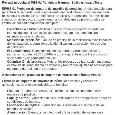
Por qué necesita el PHS-01 Pendulum Hammer Striking Impact Tester
El
PHS-01 Probador de impacto del martillo de péndulo
es indispensable para
garantizar la seguridad y el cumplimiento del producto en industrias donde la
resistencia a los impactos mecánicos es crítica.Sus capacidades precisas de
simulación de impactos proporcionan a los fabricantes y profesionales del
control de calidad datos esenciales para:
Garantizar la calidad
: Verificar que los productos pueden soportar las
fuerzas de impacto sin fallas, asegurándose de que cumplen con
estándares de alta calidad.
Medición de precisión
: Evaluación precisa de la resistencia a los impactos
de los materiales, permitiendo la identificación y corrección de posibles
debilidades.
El cumplimiento
: Cumplimiento de las normas y reglamentos de la
industria, incluida la IEC 60068-2-75, para garantizar que los productos
sean fiables y seguros para su uso.
Optimización de procesos
: Mejorar los procesos de fabricación mediante
el análisis del rendimiento de impacto y realizar los ajustes necesarios para
mejorar la durabilidad del producto.
Aplicaciones del probador de impacto de martillo de péndulo PHS-01
El
Prueba de impacto del martillo de péndulo
es versátil y encuentra
aplicaciones en diversas industrias, entre ellas:
Plastico
: Prueba de la resistencia al impacto de los componentes y
envases de plástico.
Papel y cartón
: Evaluación de la durabilidad de los productos de papel en
condiciones de impacto.
Fabricación de tejidos
: Evaluación de la resistencia al impacto de los
materiales textiles.
Alimentación
: Garantizar la integridad y la seguridad de los envases