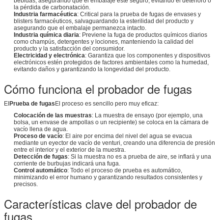
bebidas, asegurando que el embalaje esté seguro, evitando el deterioro o
la pérdida de carbonatación.
Industria farmacéutica
: Critical para la prueba de fugas de envases y
blisters farmacéuticos, salvaguardando la esterilidad del producto y
asegurando que el embalaje permanezca intacto.
Industria química diaria
: Previene la fuga de productos químicos diarios
como champús, detergentes y lociones, manteniendo la calidad del
producto y la satisfacción del consumidor.
Electricidad y electrónica
: Garantiza que los componentes y dispositivos
electrónicos estén protegidos de factores ambientales como la humedad,
evitando daños y garantizando la longevidad del producto.
Cómo funciona el probador de fugas
El
Prueba de fugas
El proceso es sencillo pero muy eficaz:
Colocación de las muestras
: La muestra de ensayo (por ejemplo, una
bolsa, un envase de ampollas o un recipiente) se coloca en la cámara de
vacío llena de agua.
Proceso de vacío
: El aire por encima del nivel del agua se evacua
mediante un eyector de vacío de venturi, creando una diferencia de presión
entre el interior y el exterior de la muestra.
Detección de fugas
: Si la muestra no es a prueba de aire, se inflará y una
corriente de burbujas indicará una fuga.
Control automático
: Todo el proceso de prueba es automático,
minimizando el error humano y garantizando resultados consistentes y
precisos.
Características clave del probador de
fugas