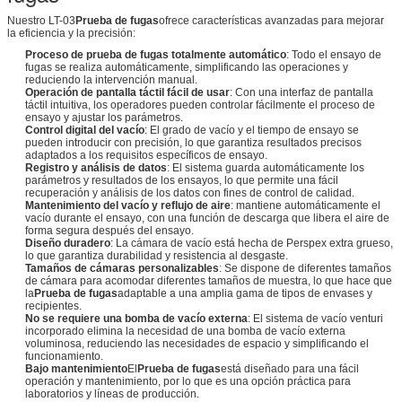
Nuestro LT-03
Prueba de fugas
ofrece características avanzadas para mejorar
la eficiencia y la precisión:
Proceso de prueba de fugas totalmente automático
: Todo el ensayo de
fugas se realiza automáticamente, simplificando las operaciones y
reduciendo la intervención manual.
Operación de pantalla táctil fácil de usar
: Con una interfaz de pantalla
táctil intuitiva, los operadores pueden controlar fácilmente el proceso de
ensayo y ajustar los parámetros.
Control digital del vacío
: El grado de vacío y el tiempo de ensayo se
pueden introducir con precisión, lo que garantiza resultados precisos
adaptados a los requisitos específicos de ensayo.
Registro y análisis de datos
: El sistema guarda automáticamente los
parámetros y resultados de los ensayos, lo que permite una fácil
recuperación y análisis de los datos con fines de control de calidad.
Mantenimiento del vacío y reflujo de aire
: mantiene automáticamente el
vacío durante el ensayo, con una función de descarga que libera el aire de
forma segura después del ensayo.
Diseño duradero
: La cámara de vacío está hecha de Perspex extra grueso,
lo que garantiza durabilidad y resistencia al desgaste.
Tamaños de cámaras personalizables
: Se dispone de diferentes tamaños
de cámara para acomodar diferentes tamaños de muestra, lo que hace que
la
Prueba de fugas
adaptable a una amplia gama de tipos de envases y
recipientes.
No se requiere una bomba de vacío externa
: El sistema de vacío venturi
incorporado elimina la necesidad de una bomba de vacío externa
voluminosa, reduciendo las necesidades de espacio y simplificando el
funcionamiento.
Bajo mantenimiento
El
Prueba de fugas
está diseñado para una fácil
operación y mantenimiento, por lo que es una opción práctica para
laboratorios y líneas de producción.