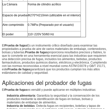
La Cámara
Forma de cilindro acrílico
Espacio de prueba
Φ270*H210mm (utilizable en el interior)
Aire comprimido
0.7MPa (Preparado por el usuario)
El poder
110~220V 50/60 Hz
El
Prueba de fugas
Es un instrumento crítico diseñado para examinar las
propiedades a prueba de aire de varios materiales de embalaje, contenedores,
bolsas y tuberías.
Prueba de fugas
proporciona resultados precisos y fiables, lo
que lo convierte en una herramienta esencial para las industrias que requieren
una detección precisa de fugas, incluidos los alimentos, bebidas, productos
farmacéuticos, productos químicos diarios, eléctricos,y electrónica. Cumpliendo
con las normas reconocidas a nivel mundial como ASTM D3078 y GB/T 15171,
este
Prueba de fugas
garantizará que los productos cumplan los más altos
estándares de calidad y seguridad.
Aplicaciones del probador de fugas
El
Prueba de fugas
es versátil y puede aplicarse en múltiples industrias:
Industria alimentaria
: Garantiza la seguridad y la conservación de los
productos mediante la identificación de fugas en bolsas, bolsas y
materiales de embalaje de alimentos..
Industria de bebidas
: Detecta fugas en recipientes, botellas y tapas de