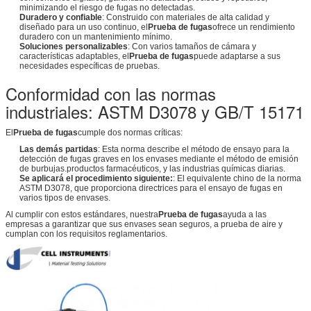
minimizando el riesgo de fugas no detectadas.
Duradero y confiable
: Construido con materiales de alta calidad y
diseñado para un uso continuo, el
Prueba de fugas
ofrece un rendimiento
duradero con un mantenimiento mínimo.
Soluciones personalizables
: Con varios tamaños de cámara y
características adaptables, el
Prueba de fugas
puede adaptarse a sus
necesidades específicas de pruebas.
Conformidad con las normas
industriales: ASTM D3078 y GB/T 15171
El
Prueba de fugas
cumple dos normas críticas:
Las demás partidas
: Esta norma describe el método de ensayo para la
detección de fugas graves en los envases mediante el método de emisión
de burbujas.productos farmacéuticos, y las industrias químicas diarias.
Se aplicará el procedimiento siguiente:
: El equivalente chino de la norma
ASTM D3078, que proporciona directrices para el ensayo de fugas en
varios tipos de envases.
Al cumplir con estos estándares, nuestra
Prueba de fugas
ayuda a las
empresas a garantizar que sus envases sean seguros, a prueba de aire y
cumplan con los requisitos reglamentarios.