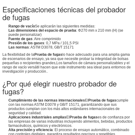
Especificaciones técnicas del probador
de fugas
Rango de vacío
Se aplicarán las siguientes medidas:
Las dimensiones del espacio de prueba
: Φ270 mm x 210 mm (H) (se
puede personalizar)
Fuente de gas
: Aire comprimido
Presión de los gases
: 0,7 MPa / 101,5 PSI
Las normas
: ASTM D3078, GB/T 15171
La flexibilidad de la
Prueba de fugas
lo hace adecuado para una amplia gama
de escenarios de ensayo, ya sea que necesite probar la integridad de bolsas
pequeñas o recipientes grandes,Los tamaños de cámara personalizables y el
rango de vacío versátil hacen que este instrumento sea ideal para entornos de
investigación y producción..
¿Por qué elegir nuestro probador de
fugas?
Cumplimiento de las normas internacionales
El
Prueba de fugas
cumple
con las normas ASTM D3078 y GB/T 15171, garantizando que sus
productos cumplan con los más altos estándares internacionales de
seguridad y calidad.
Aplicaciones industriales amplias
El
Prueba de fugas
es de confianza por
las empresas de varias industrias incluyendo alimentos, bebidas, productos
farmacéuticos, químicos y electrónicos.
Alta precisión y eficiencia
: El proceso de ensayo automático, combinado
con controles digitales, garantiza resultados precisos y repetibles,