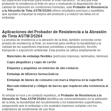
las superficies impresas para resistir el frote mecánico. Ya sea que esté
probando la resistencia al frote en seco o evaluando la degradación de la
calidad de impresión en condiciones húmedas, este
Probador de Resistencia
a la Abrasión de Tinta ASTM D5264
ofrece resultados precisos y repetibles
que ayudan a impulsar la mejora del producto y a reducir las fallas en el
embalaje.
Aplicaciones del Probador de Resistencia a la Abrasión
de Tinta ASTM D5264
La prueba de resistencia a la abrasión de la tinta, también conocida como
prueba de resistencia al frote, es esencial para verificar la durabilidad y la
calidad de las superficies impresas sometidas a manipulación, fricción,
transporte o exposición ambiental. Esta prueba se utiliza ampliamente en:
Materiales de embalaje flexibles
(películas impresas, laminados, láminas)
Cajas plegadizas y cajas de cartón
Etiquetas y pegatinas en entornos de alto contacto
Embalaje de blísteres farmacéuticos
Embalaje de bienes de consumo con marca impresa en la superficie
Marcado industrial y códigos de barras que requieren alta resistencia al
frote
Al simular el roce y el contacto repetidos, el
Probador de Resistencia a la
Abrasión de Tinta ASTM D5264
identifica las vulnerabilidades en la adhesión
de la tinta, la durabilidad del recubrimiento y los tratamientos superficiales,
asegurando que el embalaje o los sustratos impresos cumplan con los
estándares de rendimiento de uso final.