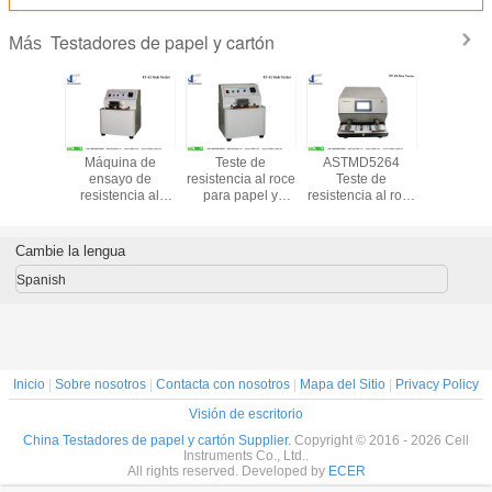
Testadores de papel y cartón
Más
 fricción
Máquina de
Teste de
ASTMD5264
Pruebad
 T830
ensayo de
resistencia al roce
Teste de
fuerza
resistencia al
para papel y
resistencia al roce
desgarro d
color, probadora
cartón impresos
Teste de fricción
Elmen
de fricción de la
con tinta Teste de
de tinta Máquina
tinta ASTM D5264
fricción de
TAPPI T830 Teste
Cambie la lengua
superficie de
de abrasión de
impresión
superficie
Spanish
recubierta
recubierta
Inicio
|
Sobre nosotros
|
Contacta con nosotros
|
Mapa del Sitio
|
Privacy Policy
Visión de escritorio
China Testadores de papel y cartón Supplier.
Copyright © 2016 - 2026 Cell
Instruments Co., Ltd..
All rights reserved. Developed by
ECER