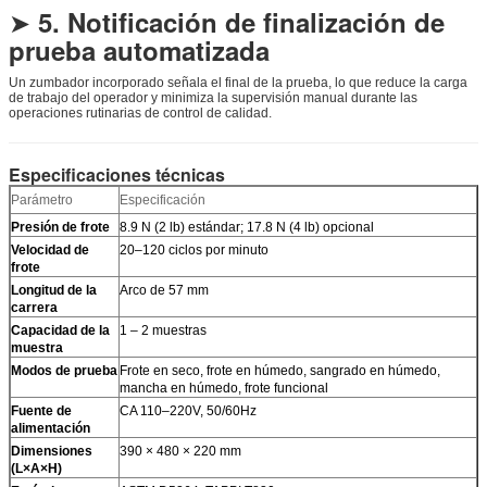
➤
5. Notificación de finalización de
prueba automatizada
Un zumbador incorporado señala el final de la prueba, lo que reduce la carga
de trabajo del operador y minimiza la supervisión manual durante las
operaciones rutinarias de control de calidad.
Especificaciones técnicas
Parámetro
Especificación
Presión de frote
8.9 N (2 lb) estándar; 17.8 N (4 lb) opcional
Velocidad de
20–120 ciclos por minuto
frote
Longitud de la
Arco de 57 mm
carrera
Capacidad de la
1 – 2 muestras
muestra
Modos de prueba
Frote en seco, frote en húmedo, sangrado en húmedo,
mancha en húmedo, frote funcional
Fuente de
CA 110–220V, 50/60Hz
alimentación
Dimensiones
390 × 480 × 220 mm
(L×A×H)