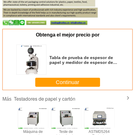
Obtenga el mejor precio por
Tabla de prueba de espesor de
papel y medidor de espesor de
tela Máquina de prueba de
espesor digital
Continuar
Testadores de papel y cartón
Más
 fricción
Máquina de
Teste de
ASTMD5264
Pruebad