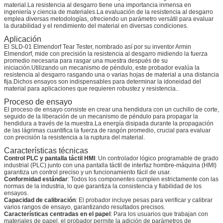
material.La resistencia al desgarro tiene una importancia inmensa en
ingeniería y ciencia de materiales.La evaluación de la resistencia al desgarro
emplea diversas metodologías, ofreciendo un parámetro versátil para evaluar
la durabilidad y el rendimiento del material en diversas condiciones.
Aplicación
El SLD-01 Elmendorf Tear Tester, nombrado así por su inventor Armin
Elmendorf, mide con precisión la resistencia al desgarro midiendo la fuerza
promedio necesaria para rasgar una muestra después de su
iniciación.Utilizando un mecanismo de péndulo, este probador evalúa la
resistencia al desgarro rasgando una o varias hojas de material a una distancia
fija.Dichos ensayos son indispensables para determinar la idoneidad del
material para aplicaciones que requieren robustez y resistencia..
Proceso de ensayo
El proceso de ensayo consiste en crear una hendidura con un cuchillo de corte,
seguido de la liberación de un mecanismo de péndulo para propagar la
hendidura a través de la muestra.La energía disipada durante la propagación
de las lágrimas cuantifica la fuerza de rasgón promedio, crucial para evaluar
con precisión la resistencia a la ruptura del material.
Características técnicas
Control PLC y pantalla táctil HMI
: Un controlador lógico programable de grado
industrial (PLC) junto con una pantalla táctil de interfaz hombre-máquina (HMI)
garantiza un control preciso y un funcionamiento fácil de usar.
Conformidad estándar
: Todos los componentes cumplen estrictamente con las
normas de la industria, lo que garantiza la consistencia y fiabilidad de los
ensayos.
Capacidad de calibración
: El probador incluye pesas para verificar y calibrar
varios rangos de ensayo, garantizando resultados precisos.
Características centradas en el papel
: Para los usuarios que trabajan con
materiales de papel, el probador permite la adición de parámetros de