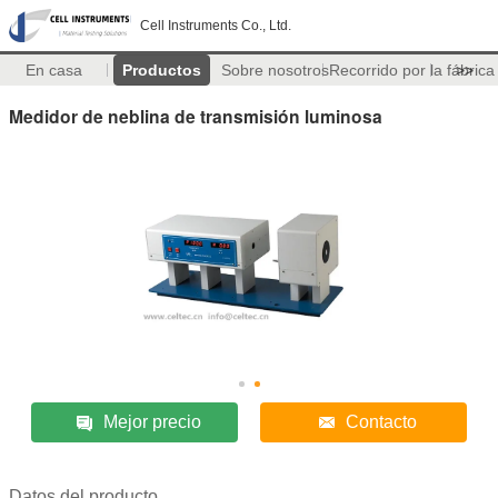
Cell Instruments Co., Ltd.
En casa
Productos
Sobre nosotros
Recorrido por la fábrica
>>
Medidor de neblina de transmisión luminosa
Mejor precio
Contacto
Datos del producto