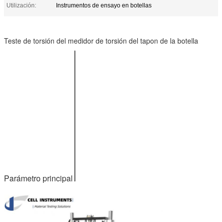
Utilización:
Instrumentos de ensayo en botellas
Teste de torsión del medidor de torsión del tapon de la botella
10 Nm (o
Rango de
según sea
ensayo
necesario)
Precisión
1% de FS
Resolución
0.001 Nm
Φ5 mm~φ80
mm para el
Rango de las
tapón
abrazaderas
Φ5 mm~φ170
mm para
botella
El poder
AC 110 ~ 220V
Parámetro principal