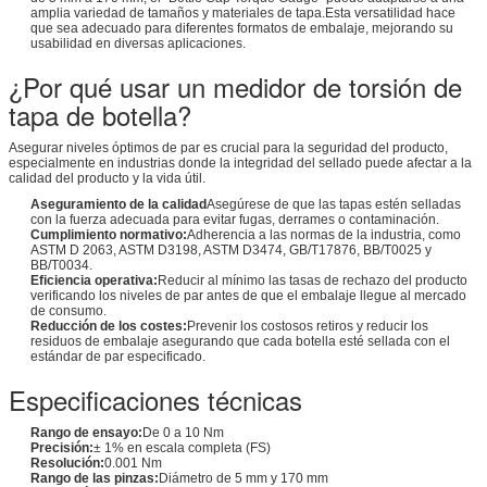
amplia variedad de tamaños y materiales de tapa.Esta versatilidad hace
que sea adecuado para diferentes formatos de embalaje, mejorando su
usabilidad en diversas aplicaciones.
¿Por qué usar un medidor de torsión de
tapa de botella?
Asegurar niveles óptimos de par es crucial para la seguridad del producto,
especialmente en industrias donde la integridad del sellado puede afectar a la
calidad del producto y la vida útil.
Aseguramiento de la calidad
Asegúrese de que las tapas estén selladas
con la fuerza adecuada para evitar fugas, derrames o contaminación.
Cumplimiento normativo:
Adherencia a las normas de la industria, como
ASTM D 2063, ASTM D3198, ASTM D3474, GB/T17876, BB/T0025 y
BB/T0034.
Eficiencia operativa:
Reducir al mínimo las tasas de rechazo del producto
verificando los niveles de par antes de que el embalaje llegue al mercado
de consumo.
Reducción de los costes:
Prevenir los costosos retiros y reducir los
residuos de embalaje asegurando que cada botella esté sellada con el
estándar de par especificado.
Especificaciones técnicas
Rango de ensayo:
De 0 a 10 Nm
Precisión:
± 1% en escala completa (FS)
Resolución:
0.001 Nm
Rango de las pinzas:
Diámetro de 5 mm y 170 mm