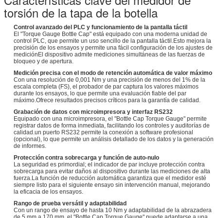
torsión de la tapa de la botella
Control avanzado del PLC y funcionamiento de la pantalla táctil
El "Torque Gauge Bottle Cap" está equipado con una moderna unidad de
control PLC, que permite un uso sencillo de la pantalla táctil.Esto mejora la
precisión de los ensayos y permite una fácil configuración de los ajustes de
mediciónEl dispositivo admite mediciones simultáneas de las fuerzas de
bloqueo y de apertura.
Medición precisa con el modo de retención automática de valor máximo
Con una resolución de 0,001 Nm y una precisión de menos del 1% de la
escala completa (FS), el probador de par captura los valores máximos
durante los ensayos, lo que permite una evaluación fiable del par
máximo.Ofrece resultados precisos críticos para la garantía de calidad.
Grabación de datos con microimpresora y interfaz RS232
Equipado con una microimpresora, el "Bottle Cap Torque Gauge" permite
registrar datos de forma inmediata, facilitando los controles y auditorías de
calidad.un puerto RS232 permite la conexión a software profesional
(opcional), lo que permite un análisis detallado de los datos y la generación
de informes.
Protección contra sobrecarga y función de auto-nulo
La seguridad es primordial; el indicador de par incluye protección contra
sobrecarga para evitar daños al dispositivo durante las mediciones de alta
fuerza.La función de reducción automática garantiza que el medidor esté
siempre listo para el siguiente ensayo sin intervención manual, mejorando
la eficacia de los ensayos.
Rango de prueba versátil y adaptabilidad
Con un rango de ensayo de hasta 10 Nm y adaptabilidad de la abrazadera
de 5 mm a 170 mm, el "Bottle Cap Torque Gauge" puede adaptarse a una