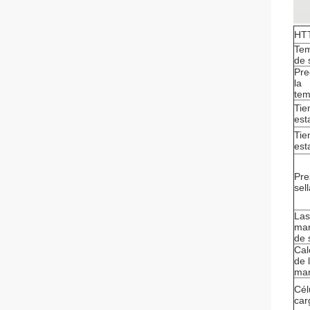
HTT
Tem
de 
Pre
la
tem
Tie
est
Tie
est
Pre
sel
Las
man
de 
Cal
de 
man
Cél
car