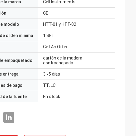
e la marca
Cell Instruments
ción
CE
e modelo
HTT-01 y HTT-02
 de orden mínima
1 SET
Get An Offer
cartón de la madera
 de empaquetado
contrachapada
e entrega
3~5 días
nes de pago
TT, LC
 de la fuente
En stock