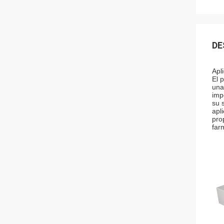
DE
Apl
El 
una
imp
su 
apl
pro
far