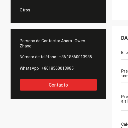
Otros
DA
Persona de Contactar Ahora :
Owen
Zhang
El 
Número de teléfono :
+86 18560013985
WhatsApp :
+8618560013985
Pre
tem
Contacto
Pre
ais
Cal