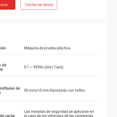
recio
Contactar Ahora
ción
Máquina de prueba plástica
o de
0.1 ~ 9999s ((Hot Tack)
ia
ndíbulas de
50 mmx10 mm Revestido con teflón
o
Las medidas de seguridad se aplicarán en
 de carga
el caso de los vehículos de las categorías