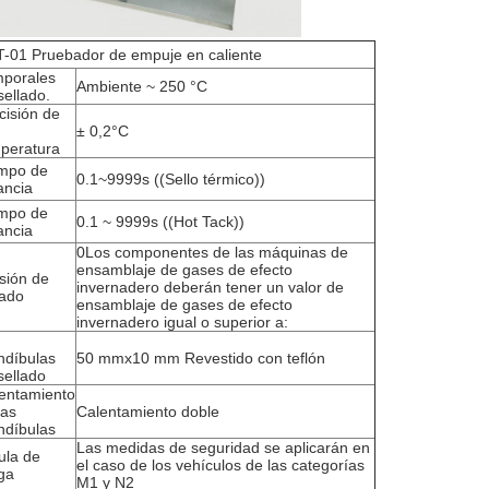
-01 Pruebador de empuje en caliente
porales
Ambiente ~ 250 °C
sellado.
cisión de
± 0,2°C
peratura
mpo de
0.1~9999s ((Sello térmico))
ancia
mpo de
0.1 ~ 9999s ((Hot Tack))
ancia
0Los componentes de las máquinas de
ensamblaje de gases de efecto
sión de
invernadero deberán tener un valor de
lado
ensamblaje de gases de efecto
invernadero igual o superior a:
díbulas
50 mmx10 mm Revestido con teflón
sellado
entamiento
las
Calentamiento doble
díbulas
Las medidas de seguridad se aplicarán en
ula de
el caso de los vehículos de las categorías
ga
M1 y N2