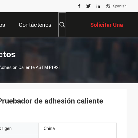
Spanish
os
Contáctenos
Solicitar Una
Cotización
ctos
e Adhesión Caliente ASTM F1921
 Pruebador de adhesión caliente
origen
China.