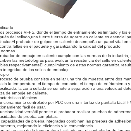
nificado
los procesos VFFS, donde el tiempo de enfriamiento es limitado y los
pués del sellado,una fuerte fuerza de agarre en caliente es esencial par
ductosEl probador de golpes en caliente desempeña un papel vital en e
 contra fallas en el paquete y garantizando la calidad del producto.
 normas
probador de empuje en caliente cumple con las normas de la industr
criben las metodologías para evaluar la resistencia del sello en calient
xibles.respectivamenteEl cumplimiento de estas normas garantiza result
la integridad de los sellos de embalaje.
cipio
proceso de prueba consiste en sellar una tira de muestra entre dos ma
luida la temperatura, el tiempo de contacto, el tiempo de enfriamiento
ecificado, la zona sellada se somete a separación a una velocidad dete
rza de empuje en caliente.
acterísticas técnicas
funcionamiento controlado por PLC con una interfaz de pantalla táctil HMI
cionamiento fácil de usar.
funcionalidad versátil permite al probador realizar pruebas de adheren
acidades de prueba completas.
 capacidades de prueba integradas combinan las pruebas de adhesión 
trumento, mejorando la eficiencia y la conveniencia.
control preciso de la temperatura facilitado por el controlador de temp