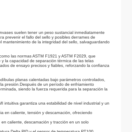
 envases suelen tener un peso sustancial inmediatamente
a prevenir el fallo del sello y posibles derrames de
l mantenimiento de la integridad del sello, salvaguardando
ia, como las normas ASTM F1921 y ASTM F2029, que
e y la capacidad de separación térmica de las telas
ados de ensayo precisos y fiables, reforzando la confianza
ndíbulas planas calentadas bajo parámetros controlados,
 y la presión.Después de un período de enfriamiento
rminada, siendo la fuerza requerida para la separación la
 intuitiva garantiza una estabilidad de nivel industrial y un
cia en caliente, tensión y descamación, ofreciendo
en caliente, descamación y tracción en un solo
eratura Delta PID y el sensor de temperatura PT100