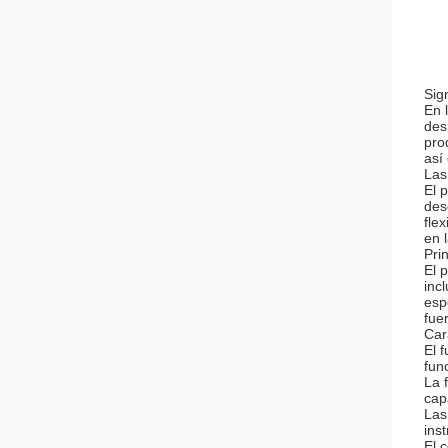
Sig
En 
des
pro
así
Las
El 
des
fle
en 
Prin
El 
inc
esp
fue
Car
El 
fun
La 
cap
Las
ins
El 