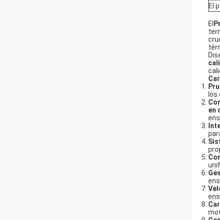
El 
El
P
ter
cru
tér
Dis
cal
cal
Car
Pru
los
Con
en 
ens
Int
par
Sis
pro
Con
uni
Ges
ens
Vel
ens
Car
mov