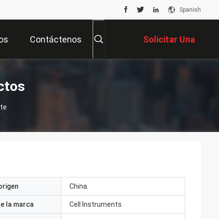
Spanish
os
Contáctenos
Solicitar Una
Cotización
ctos
nte
origen
China.
e la marca
Cell Instruments