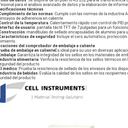
tión de datos
: Se dispone de un puerto RS 232 para la transferencia
fesional para el análisis avanzado de datos y la elaboración de informe
ecificaciones técnicas
Cumplimiento de las normas
: Cumple con las normas de la industria 
 ensayos de adherencia en caliente.
Control de la temperatura
: Calentamiento rápido con control de PID 
Interfaz de usuario
: pantalla táctil TFT de 7 pulgadas para un funcion
Construcción
: mandíbulas de sellado encapsuladas de aluminio para u
Características de seguridad
: Incluye el cero automático, protecció
imiento.
icaciones del comprobador de embalaje a caliente
rueba de embalaje en caliente
Es ideal para su uso en diversas aplicac
Embalaje
: Garantiza la integridad de los sellos en los materiales de e
Industria alimentaria
: Verifica la resistencia de los sellos térmicos 
seguridad del producto.
El médico
: Prueba la resistencia de sellado de los envases de los dispo
Industria de bebidas
: Evalúa la calidad de los sellos en los recipientes
uridad del producto.