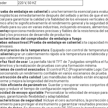
poder
220 V, 50 HZ
rueba de embalaje en caliente
Es una herramienta esencial para evaluar
moplásticas inmediatamente después del sellado y antes de que el en
cial para garantizar la calidad y la fiabilidad de los envases verticales 
mico afecte significativamente el rendimiento general y la seguridad d
eñado para su uso en varias industrias, incluyendo envases, alimento
iente
proporciona mediciones precisas y fiables de la resistencia del se
idad y los procesos de desarrollo de productos.
acterísticas del comprobador de embalaje a fuego
ebas exhaustivas
El
Prueba de embalaje en caliente
Esta capacidad mul
 envases.
trol preciso de la temperatura
: Equipado con control de temperatura P
caliente
lograr un calentamiento rápido a la temperatura establecida y
ayo coherentes y precisos.
erfaz fácil de usar
: La pantalla táctil TFT de 7 pulgadas simplifica el f
ámetros y la realización de pruebas con una formación mínima.
temas de control avanzados
: El control PLC (Programmable Logic Cont
porcionando un rendimiento confiable en varios escenarios de prueba.
strucción de alta calidad
: Las mandíbulas de sellado están encapsul
forme y mejora la longevidad del instrumento.
tión eficiente de parámetros
: Guardar y recuperar varios conjuntos 
ayo y reducir el tiempo de configuración repetitiva.
ocidad de ensayo ajustable
: Personalizar la velocidad de ensayo para
ayo, garantizando flexibilidad y adaptabilidad.
acterísticas de seguridad
: Incluye el cero automático, la protecció
imiento para proteger el instrumento y garantizar resultados preciso