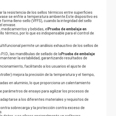
 la resistencia de los sellos térmicos entre superficies
vase se enfríe a temperatura ambiente.Este dispositivo es
de forma-lleno-sello (VFFS), cuando la integridad del sello
el envase.
s, medicamentos y bebidas, el
Prueba de embalaje en
llo térmico, por lo que es indispensable para el control de
tifuncional permite un análisis exhaustivo de los sellos de
.I.D., las mandíbulas de sellado de la
Prueba de embalaje
 mantener la estabilidad, garantizando resultados de
uncionamiento, facilitando a los usuarios el ajuste de
roller) mejora la precisión de la temperatura y el tiempo,
adas en aluminio, lo que proporciona un calentamiento
de parámetros de ensayo para agilizar los procesos de
 adaptarse a los diferentes materiales y requisitos de
n contra sobrecarga y la protección contra exceso de
s.