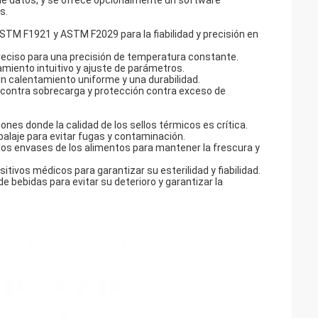
 de datos, y se ofrece opcionalmente un software
s.
ASTM F1921 y ASTM F2029 para la fiabilidad y precisión en
preciso para una precisión de temperatura constante.
amiento intuitivo y ajuste de parámetros.
n calentamiento uniforme y una durabilidad.
n contra sobrecarga y protección contra exceso de
iones donde la calidad de los sellos térmicos es crítica.
mbalaje para evitar fugas y contaminación.
en los envases de los alimentos para mantener la frescura y
sitivos médicos para garantizar su esterilidad y fiabilidad.
 de bebidas para evitar su deterioro y garantizar la