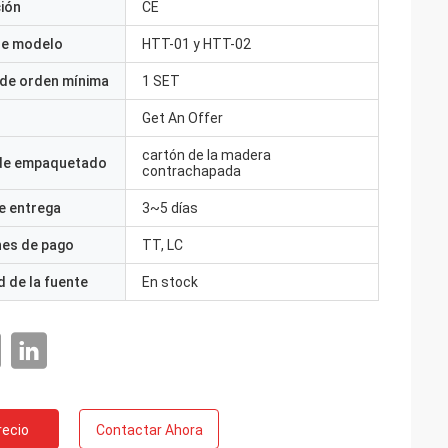
ción
CE
e modelo
HTT-01 y HTT-02
 de orden mínima
1 SET
Get An Offer
cartón de la madera
 de empaquetado
contrachapada
e entrega
3~5 días
nes de pago
TT, LC
 de la fuente
En stock
recio
Contactar Ahora