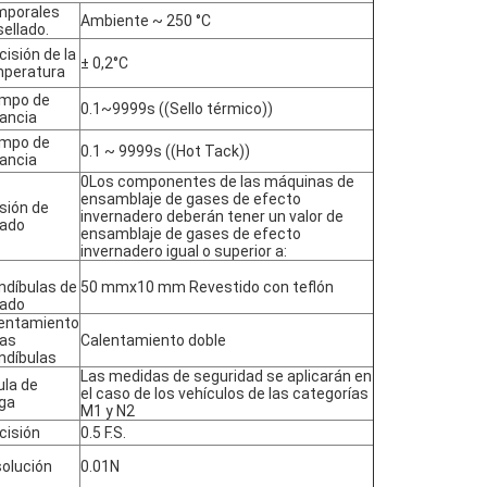
mporales
Ambiente ~ 250 °C
sellado.
cisión de la
± 0,2°C
peratura
mpo de
0.1~9999s ((Sello térmico))
ancia
mpo de
0.1 ~ 9999s ((Hot Tack))
ancia
0Los componentes de las máquinas de
ensamblaje de gases de efecto
sión de
invernadero deberán tener un valor de
lado
ensamblaje de gases de efecto
invernadero igual o superior a:
díbulas de
50 mmx10 mm Revestido con teflón
lado
entamiento
las
Calentamiento doble
díbulas
Las medidas de seguridad se aplicarán en
ula de
el caso de los vehículos de las categorías
ga
M1 y N2
cisión
0.5 F.S.
olución
0.01N