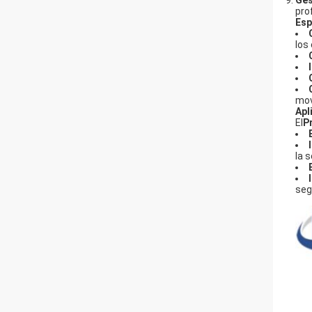
Ges
pro
Esp
los
mov
Apl
El
P
la 
seg