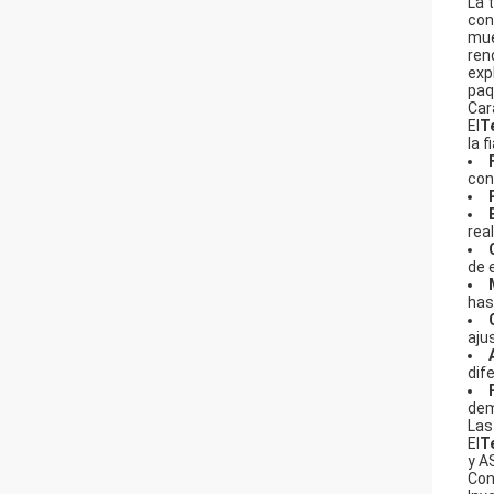
La 
con
mue
ren
exp
paq
Car
El
T
la f
con
rea
de 
has
aju
dif
dem
Las
El
T
y A
Con