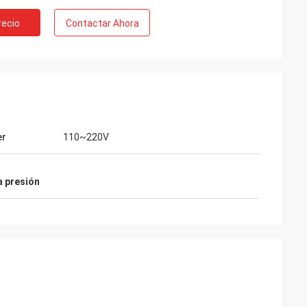
recio
Contactar Ahora
er
110~220V
a presión