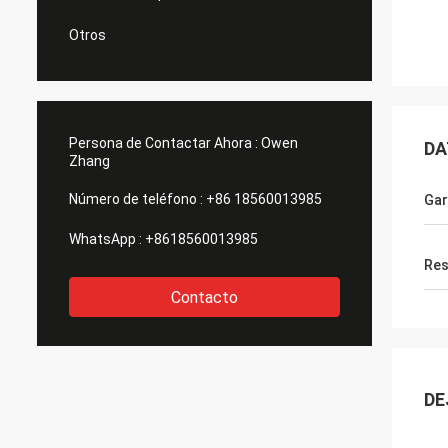
Otros
Persona de Contactar Ahora :
Owen
DA
Zhang
Número de teléfono :
+86 18560013985
Gar
WhatsApp :
+8618560013985
Res
Contacto
DE