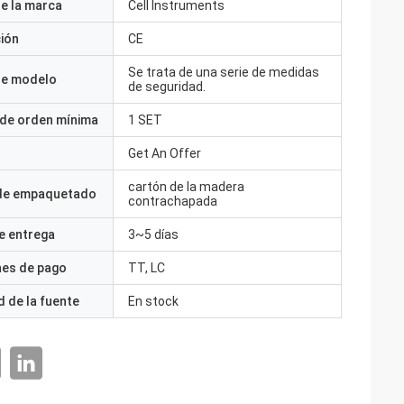
e la marca
Cell Instruments
ción
CE
Se trata de una serie de medidas
e modelo
de seguridad.
 de orden mínima
1 SET
Get An Offer
cartón de la madera
 de empaquetado
contrachapada
e entrega
3~5 días
nes de pago
TT, LC
 de la fuente
En stock