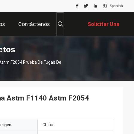
Spanish
os
Contáctenos
Solicitar Una
ctos
Cotización
 Astm F2054 Prueba De Fugas De
erna Astm F1140 Astm F2054
origen
China.