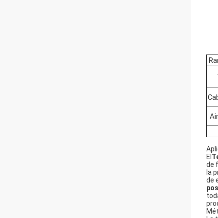
Ra
Cab
Ai
Apl
El
T
de 
la 
de 
pos
tod
pro
Mét