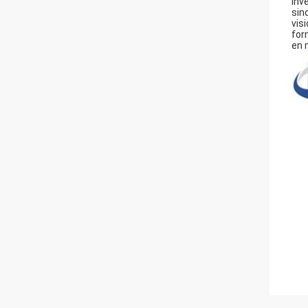
Inve
sin
vis
for
en 