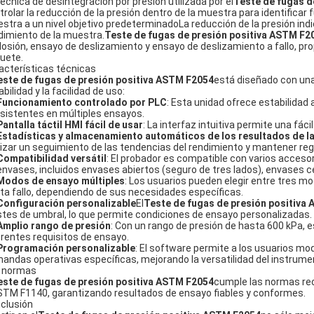
técnica de desintegración por presión utilizada por el
Teste de fugas d
trolar la reducción de la presión dentro de la muestra para identifica
stra a un nivel objetivo predeterminadoLa reducción de la presión indic
dimiento de la muestra.
Teste de fugas de presión positiva ASTM F2
losión, ensayo de deslizamiento y ensayo de deslizamiento a fallo, pro
uete.
acterísticas técnicas
este de fugas de presión positiva ASTM F2054
está diseñado con una
iabilidad y la facilidad de uso:
Funcionamiento controlado por PLC
: Esta unidad ofrece estabilidad 
sistentes en múltiples ensayos.
Pantalla táctil HMI fácil de usar
: La interfaz intuitiva permite una fá
Estadísticas y almacenamiento automáticos de los resultados de l
lizar un seguimiento de las tendencias del rendimiento y mantener regi
Compatibilidad versátil
: El probador es compatible con varios acceso
envases, incluidos envases abiertos (seguro de tres lados), envases c
Modos de ensayo múltiples
: Los usuarios pueden elegir entre tres m
ta fallo, dependiendo de sus necesidades específicas.
Configuración personalizable
El
Teste de fugas de presión positiva
stes de umbral, lo que permite condiciones de ensayo personalizadas.
Amplio rango de presión
: Con un rango de presión de hasta 600 kPa, 
erentes requisitos de ensayo.
Programación personalizable
: El software permite a los usuarios mo
andas operativas específicas, mejorando la versatilidad del instrume
 normas
este de fugas de presión positiva ASTM F2054
cumple las normas rec
STM F1140, garantizando resultados de ensayo fiables y conformes.
clusión