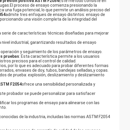
e presión positiva ASTM F2054
Este método consiste en
r fugas.El proceso de ensayo comienza presionando la
a una fuga potencial, lo que permite un análisis preciso del
054
admite tres enfoques de ensayo distintos: ensayo de
porcionando una visión completa de la integridad del
 serie de características técnicas diseñadas para mejorar
a nivel industrial, garantizando resultados de ensayo
cil operación y seguimiento de los parámetros de ensayo.
as pruebas
: Esta característica permite a los usuarios
stros precisos para el control de calidad.
rios, por lo que es adecuado para probar diferentes formas
errados, envases de doy, tubos, bandejas selladas,y copas.
odos de prueba: explosión, deslizamiento y deslizamiento
 ASTM F2054
ofrece una sensibilidad personalizada y
este probador se puede personalizar para satisfacer
dificar los programas de ensayo para alinearse con las
nto.
onocidas de la industria, incluidas las normas ASTM F2054