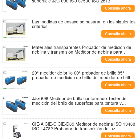
superficie JJG 696 ISO 67530 ISO 2813
Consulta ahora
Las medidas de ensayo se basarán en los siguientes
criterios:
Consulta ahora
Materiales transparentes Probador de medición de
neblina y transmisión Medidor de neblina para
láminas y películas de plástico
Consulta ahora
20° medidor de brillo 60° probador de brillo 85°
probador de medición de brillo del medidor de brillo
ASTM D 523, JIS Z8741, BS 3900 Parte D5, JJG696
Consulta ahora
JJG 696 Medidor de brillo conformado Tester de
medición del brillo de superficie para pintura y
plástico DIN 67530 ISO 2813
Consulta ahora
CIE-A CIE-C CIE-D65 Medidor de neblina ISO 13468
ISO 14782 Probador de transmisión de luz
Consulta ahora