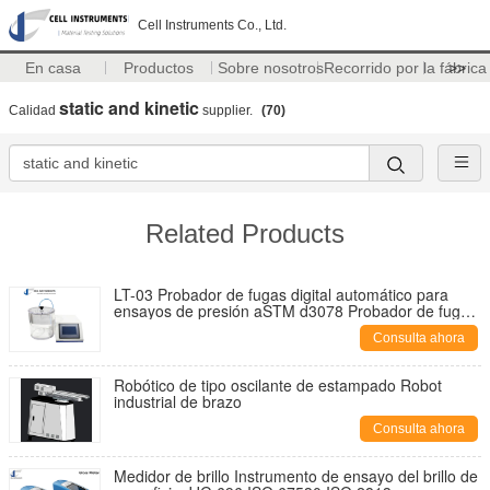
Cell Instruments Co., Ltd.
En casa
Productos
Sobre nosotros
Recorrido por la fábrica
>>
static and kinetic
Calidad
supplier.
(70)
Related Products
LT-03 Probador de fugas digital automático para
ensayos de presión aSTM d3078 Probador de fugas
conforme
Consulta ahora
Robótico de tipo oscilante de estampado Robot
industrial de brazo
Consulta ahora
Medidor de brillo Instrumento de ensayo del brillo de