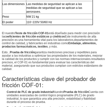
Las dimensiones
Las medidas de seguridad se aplican a las
medidas de seguridad que se aplican a las
aeronaves.
Peso
NW 21 kg
El poder
110~220V 50/60 Hz
El nuestro
Teste de fricción COF-01
está diseñado para medir con precisión
la
coeficientes de fricción estáticos y cinéticos
Este instrumento de alta
precisión es una herramienta vital para los laboratorios,departamentos de
control de calidad, y fabricantes en industrias como
Embalaje, alimentos,
productos farmacéuticos, textiles
, y más.
Esto...
Prueba de fricción
garantiza mediciones precisas y repetibles para
ayudar a las industrias a optimizar las propiedades de los materiales, mejorar
la calidad de los productos y cumplir con las normas internacionales.resultados
precisos, el COF-01 es fundamental para evaluar las características del
material, asegurando que sus productos cumplan con estrictos estándares de
calidad.
Características clave del probador de
fricción COF-01:
Control de PLC de grado industrial
Nuestro
Prueba de fricción
Cuenta con
unidades avanzadas de control lógico programable (PLC) de grado
industrial, lo que garantiza una alta precisión, estabilidad y fiabilidad
durante el proceso de prueba.