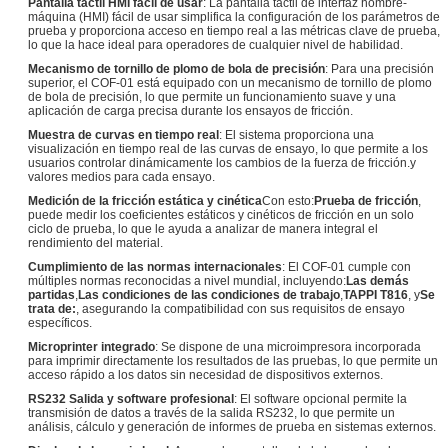
Pantalla táctil HMI fácil de usar
: La pantalla táctil de interfaz hombre-
máquina (HMI) fácil de usar simplifica la configuración de los parámetros de
prueba y proporciona acceso en tiempo real a las métricas clave de prueba,
lo que la hace ideal para operadores de cualquier nivel de habilidad.
Mecanismo de tornillo de plomo de bola de precisión
: Para una precisión
superior, el COF-01 está equipado con un mecanismo de tornillo de plomo
de bola de precisión, lo que permite un funcionamiento suave y una
aplicación de carga precisa durante los ensayos de fricción.
Muestra de curvas en tiempo real
: El sistema proporciona una
visualización en tiempo real de las curvas de ensayo, lo que permite a los
usuarios controlar dinámicamente los cambios de la fuerza de fricción.y
valores medios para cada ensayo.
Medición de la fricción estática y cinética
Con esto:
Prueba de fricción
,
puede medir los coeficientes estáticos y cinéticos de fricción en un solo
ciclo de prueba, lo que le ayuda a analizar de manera integral el
rendimiento del material.
Cumplimiento de las normas internacionales
: El COF-01 cumple con
múltiples normas reconocidas a nivel mundial, incluyendo:
Las demás
partidas
,
Las condiciones de las condiciones de trabajo
,
TAPPI T816
, y
Se
trata de:
, asegurando la compatibilidad con sus requisitos de ensayo
específicos.
Microprinter integrado
: Se dispone de una microimpresora incorporada
para imprimir directamente los resultados de las pruebas, lo que permite un
acceso rápido a los datos sin necesidad de dispositivos externos.
RS232 Salida y software profesional
: El software opcional permite la
transmisión de datos a través de la salida RS232, lo que permite un
análisis, cálculo y generación de informes de prueba en sistemas externos.