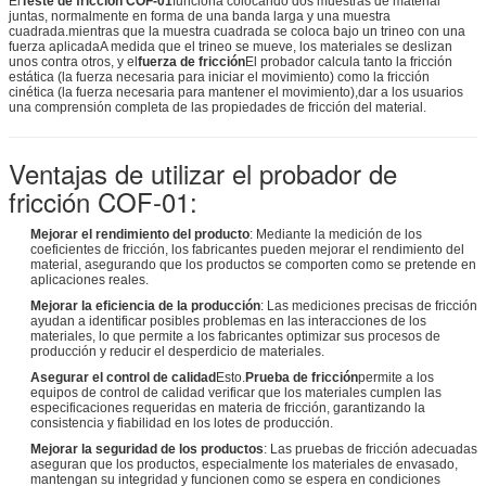
El
Teste de fricción COF-01
funciona colocando dos muestras de material
juntas, normalmente en forma de una banda larga y una muestra
cuadrada.mientras que la muestra cuadrada se coloca bajo un trineo con una
fuerza aplicadaA medida que el trineo se mueve, los materiales se deslizan
unos contra otros, y el
fuerza de fricción
El probador calcula tanto la fricción
estática (la fuerza necesaria para iniciar el movimiento) como la fricción
cinética (la fuerza necesaria para mantener el movimiento),dar a los usuarios
una comprensión completa de las propiedades de fricción del material.
Ventajas de utilizar el probador de
fricción COF-01:
Mejorar el rendimiento del producto
: Mediante la medición de los
coeficientes de fricción, los fabricantes pueden mejorar el rendimiento del
material, asegurando que los productos se comporten como se pretende en
aplicaciones reales.
Mejorar la eficiencia de la producción
: Las mediciones precisas de fricción
ayudan a identificar posibles problemas en las interacciones de los
materiales, lo que permite a los fabricantes optimizar sus procesos de
producción y reducir el desperdicio de materiales.
Asegurar el control de calidad
Esto.
Prueba de fricción
permite a los
equipos de control de calidad verificar que los materiales cumplen las
especificaciones requeridas en materia de fricción, garantizando la
consistencia y fiabilidad en los lotes de producción.
Mejorar la seguridad de los productos
: Las pruebas de fricción adecuadas
aseguran que los productos, especialmente los materiales de envasado,
mantengan su integridad y funcionen como se espera en condiciones