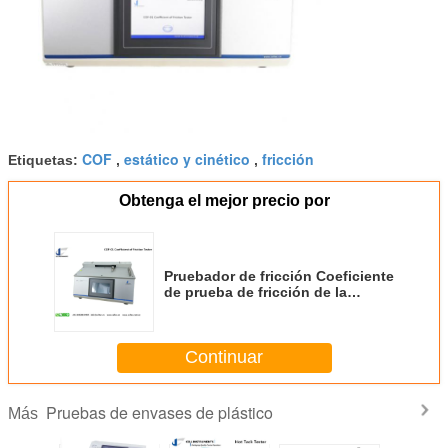
COF
estático y cinético
fricción
Etiquetas:
,
,
Obtenga el mejor precio por
Pruebador de fricción Coeficiente
de prueba de fricción de la
máquina de prueba de COF para
película de plástico COF estático
y cinético
Continuar
Pruebas de envases de plástico
Más