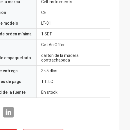
e la marca
Cell Instruments
ción
CE
e modelo
LT-01
 de orden mínima
1 SET
Get An Offer
cartón de la madera
 de empaquetado
contrachapada
e entrega
3~5 días
nes de pago
TT, LC
 de la fuente
En stock