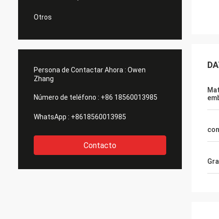
Otros
DA
Persona de Contactar Ahora :
Owen
Zhang
Mat
Número de teléfono :
+86 18560013985
emb
WhatsApp :
+8618560013985
con
Contacto
Gra