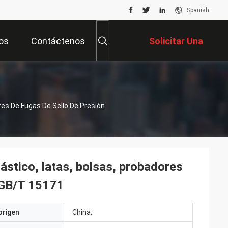
Spanish
os
Contáctenos
Solicitar Una
Cotización
res De Fugas De Sello De Presión
ástico, latas, bolsas, probadores
 GB/T 15171
origen
China.