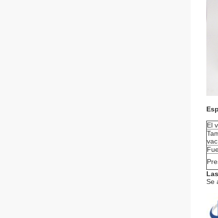
Esp
El 
Tam
vac
Fue
Pre
Las
Se 