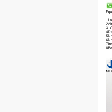
Equ
1La
2Al
3. 
4Di
5No
6No
7In
8Ba