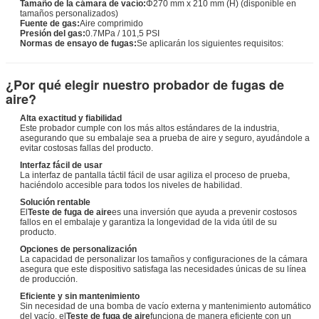
Tamaño de la cámara de vacío:
Φ270 mm x 210 mm (H) (disponible en
tamaños personalizados)
Fuente de gas:
Aire comprimido
Presión del gas:
0.7MPa / 101,5 PSI
Normas de ensayo de fugas:
Se aplicarán los siguientes requisitos:
¿Por qué elegir nuestro probador de fugas de
aire?
Alta exactitud y fiabilidad
Este probador cumple con los más altos estándares de la industria,
asegurando que su embalaje sea a prueba de aire y seguro, ayudándole a
evitar costosas fallas del producto.
Interfaz fácil de usar
La interfaz de pantalla táctil fácil de usar agiliza el proceso de prueba,
haciéndolo accesible para todos los niveles de habilidad.
Solución rentable
El
Teste de fuga de aire
es una inversión que ayuda a prevenir costosos
fallos en el embalaje y garantiza la longevidad de la vida útil de su
producto.
Opciones de personalización
La capacidad de personalizar los tamaños y configuraciones de la cámara
asegura que este dispositivo satisfaga las necesidades únicas de su línea
de producción.
Eficiente y sin mantenimiento
Sin necesidad de una bomba de vacío externa y mantenimiento automático
del vacío, el
Teste de fuga de aire
funciona de manera eficiente con un