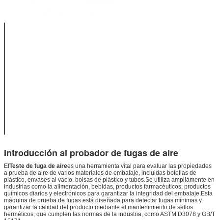
Rango de
0 ~ 90 KPa
ensayo
Forma de
La Cámara
cilindro acrílico
Φ270*H210mm
Espacio de
(utilizable en el
prueba
interior)
0.7MPa
Aire
(Preparado por
comprimido
el usuario)
110~220V
El poder
50/60 Hz
Introducción al probador de fugas de aire
El
Teste de fuga de aire
es una herramienta vital para evaluar las propiedades
a prueba de aire de varios materiales de embalaje, incluidas botellas de
plástico, envases al vacío, bolsas de plástico y tubos.Se utiliza ampliamente en
industrias como la alimentación, bebidas, productos farmacéuticos, productos
químicos diarios y electrónicos para garantizar la integridad del embalaje.Esta
máquina de prueba de fugas está diseñada para detectar fugas mínimas y
garantizar la calidad del producto mediante el mantenimiento de sellos
herméticos, que cumplen las normas de la industria, como ASTM D3078 y GB/T