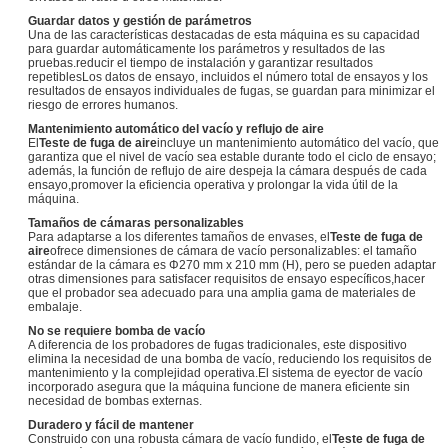
Guardar datos y gestión de parámetros
Una de las características destacadas de esta máquina es su capacidad
para guardar automáticamente los parámetros y resultados de las
pruebas.reducir el tiempo de instalación y garantizar resultados
repetiblesLos datos de ensayo, incluidos el número total de ensayos y los
resultados de ensayos individuales de fugas, se guardan para minimizar el
riesgo de errores humanos.
Mantenimiento automático del vacío y reflujo de aire
El
Teste de fuga de aire
incluye un mantenimiento automático del vacío, que
garantiza que el nivel de vacío sea estable durante todo el ciclo de ensayo;
además, la función de reflujo de aire despeja la cámara después de cada
ensayo,promover la eficiencia operativa y prolongar la vida útil de la
máquina.
Tamaños de cámaras personalizables
Para adaptarse a los diferentes tamaños de envases, el
Teste de fuga de
aire
ofrece dimensiones de cámara de vacío personalizables: el tamaño
estándar de la cámara es Φ270 mm x 210 mm (H), pero se pueden adaptar
otras dimensiones para satisfacer requisitos de ensayo específicos,hacer
que el probador sea adecuado para una amplia gama de materiales de
embalaje.
No se requiere bomba de vacío
A diferencia de los probadores de fugas tradicionales, este dispositivo
elimina la necesidad de una bomba de vacío, reduciendo los requisitos de
mantenimiento y la complejidad operativa.El sistema de eyector de vacío
incorporado asegura que la máquina funcione de manera eficiente sin
necesidad de bombas externas.
Duradero y fácil de mantener
Construido con una robusta cámara de vacío fundido, el
Teste de fuga de