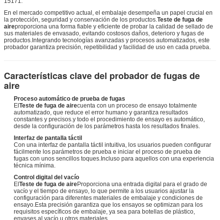
15171.
En el mercado competitivo actual, el embalaje desempeña un papel crucial en
la protección, seguridad y conservación de los productos.
Teste de fuga de
aire
proporciona una forma fiable y eficiente de probar la calidad de sellado de
sus materiales de envasado, evitando costosos daños, deterioro y fugas de
productos.Integrando tecnologías avanzadas y procesos automatizados, este
probador garantiza precisión, repetibilidad y facilidad de uso en cada prueba.
Características clave del probador de fugas de
aire
Proceso automático de prueba de fugas
El
Teste de fuga de aire
cuenta con un proceso de ensayo totalmente
automatizado, que reduce el error humano y garantiza resultados
constantes y precisos.y todo el procedimiento de ensayo es automático,
desde la configuración de los parámetros hasta los resultados finales.
Interfaz de pantalla táctil
Con una interfaz de pantalla táctil intuitiva, los usuarios pueden configurar
fácilmente los parámetros de prueba e iniciar el proceso de prueba de
fugas con unos sencillos toques.Incluso para aquellos con una experiencia
técnica mínima.
Control digital del vacío
El
Teste de fuga de aire
Proporciona una entrada digital para el grado de
vacío y el tiempo de ensayo, lo que permite a los usuarios ajustar la
configuración para diferentes materiales de embalaje y condiciones de
ensayo.Esta precisión garantiza que los ensayos se optimizan para los
requisitos específicos de embalaje, ya sea para botellas de plástico,
envases al vacío u otros materiales.