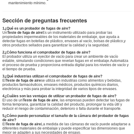
mantenimiento mínimo.
Sección de preguntas frecuentes
1¿Qué es un probador de fugas de aire?
Un
Teste de fuga de aire
Es un instrumento utilizado para probar las
propiedades impermeables de los materiales de embalaje, que ayuda a
detectar fugas en botellas de plástico, envases al vacío, bolsas de plástico,y
otros productos sellados para garantizar la calidad y la seguridad.
2¿Cómo funciona el comprobador de fugas de aire?
El probador utiliza un eyector de vacío para crear un ambiente de vacío
estable, simulando condiciones que revelan fugas en el embalaje.Automatiza
el proceso de prueba y proporciona entrada digital para los niveles de vacío y
el tiempo de prueba.
3¿Qué industrias utilizan el comprobador de fugas de aire?
El
Teste de fuga de aire
se utiliza en industrias como alimentos y bebidas,
productos farmacéuticos, envases médicos, productos químicos diarios,
electrónica y más para probar la integridad de varios tipos de envases.
4¿Cuáles son las ventajas de utilizar un probador de fugas de aire?
El uso de un
Teste de fuga de aire
, las empresas pueden detectar las fugas de
forma temprana, garantizar la calidad del producto, prolongar la vida útil y
reducir el riesgo de contaminación, deterioro o falla durante el transporte.
5¿Cómo puedo personalizar el tamaño de la cámara del probador de fugas
de aire?
El
Teste de fuga de aire
La medida de las cámaras de vacío puede adaptarse a
diferentes materiales de embalaje y puede especificar las dimensiones que
mejor se adapten a sus necesidades de ensayo.